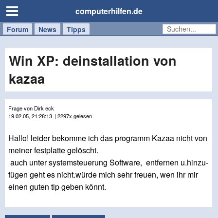
computerhilfen.de
Forum
Handy
Windows
Mac
News
Tipps
/
Tablet
Win XP: deinstallation von
kazaa
Frage von Dirk eck
19.02.05, 21:28:13
| 2297x gelesen
Hallo! leider bekomme ich das programm Kazaa nicht von
meiner festplatte gelöscht.
auch unter systemsteuerung Software, entfernen u.hinzu-
fügen geht es nicht.würde mich sehr freuen, wen ihr mir
einen guten tip geben könnt.