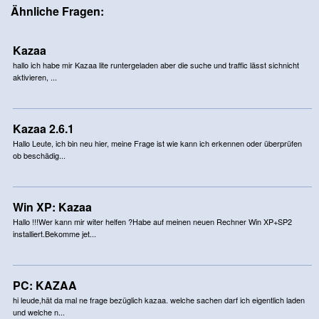
Ähnliche Fragen:
Kazaa
hallo ich habe mir Kazaa lite runtergeladen aber die suche und traffic lässt sichnicht
aktivieren, ...
Kazaa 2.6.1
Hallo Leute, ich bin neu hier, meine Frage ist wie kann ich erkennen oder überprüfen
ob beschädig...
Win XP: Kazaa
Hallo !!!Wer kann mir witer helfen ?Habe auf meinen neuen Rechner Win XP+SP2
installiert.Bekomme jet...
PC: KAZAA
hi leude,hät da mal ne frage bezüglich kazaa. welche sachen darf ich eigentlich laden
und welche n...