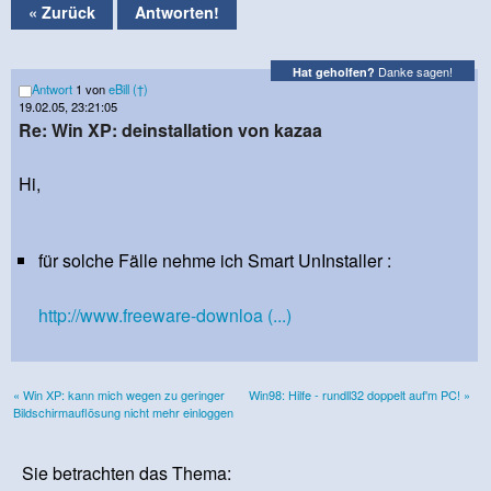
« Zurück
Antworten!
Danke sagen!
Hat geholfen?
Antwort
1 von
eBill (†)
19.02.05, 23:21:05
Re: Win XP: deinstallation von kazaa
Hi,
für solche Fälle nehme ich
Smart UnInstaller
:
http://www.freeware-downloa (...)
« Win XP: kann mich wegen zu geringer
Win98: Hilfe - rundll32 doppelt auf'm PC! »
Bildschirmauflösung nicht mehr einloggen
Sie betrachten das Thema: