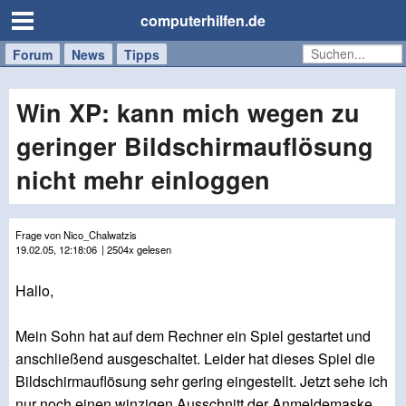
computerhilfen.de
Forum
Handy
Windows
Mac
News
Tipps
/
Tablet
Win XP: kann mich wegen zu
geringer Bildschirmauflösung
nicht mehr einloggen
Frage von Nico_Chalwatzis
19.02.05, 12:18:06
| 2504x gelesen
Hallo,
Mein Sohn hat auf dem Rechner ein Spiel gestartet und
anschließend ausgeschaltet. Leider hat dieses Spiel die
Bildschirmauflösung sehr gering eingestellt. Jetzt sehe ich
nur noch einen winzigen Ausschnitt der Anmeldemaske