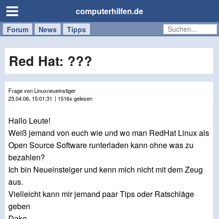
computerhilfen.de
Forum
Handy
Windows
Mac
News
Tipps
/
Tablet
Red Hat: ???
Frage von Linuxneueinstiger
23.04.06, 15:01:31
| 1516x gelesen
Hallo Leute!
Weiß jemand von euch wie und wo man RedHat Linux als
Open Source Software runterladen kann ohne was zu
bezahlen?
Ich bin Neueinsteiger und kenn mich nicht mit dem Zeug
aus.
Vielleicht kann mir jemand paar Tips oder Ratschläge
geben
Dake