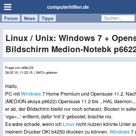
computerhilfen.de
Forum
Handy
Windows
Mac
News
Tipps
/
Tablet
Linux / Unix: Windows 7 + Opens
Bildschirm Medion-Notebk p662
Frage von attila123
28.02.10, 11:22:15
| 3407x gelesen
Hallo,
PC mit
Windows
7 Home Premium und Opensuse 11.2. Nach I
(MEDION akoya p6622) Opensuse 11.2 bis ...HAL daemon..., S
er ab, der Bildschirm bleibt nur noch schwarz. Booten in sa
'vga=...' entfernt, dafür 'init 3' gebootet, brachte nix.
Es wäre schade, wenn ich
Linux
nicht nutzen könnte.Unter a
meinem Drucker OKI b4250 drucken zu können.
Windows
7 