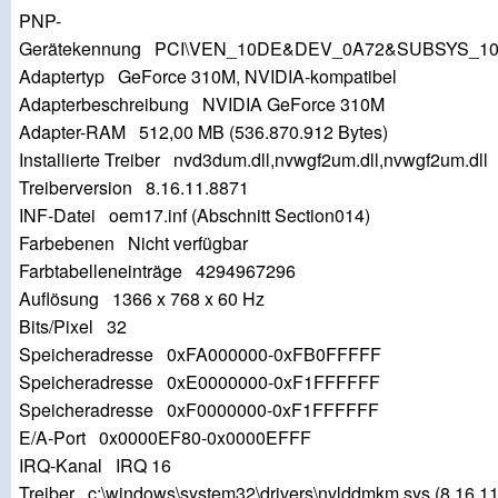
PNP-
Gerätekennung PCI\VEN_10DE&DEV_0A72&SUBSYS_1
Adaptertyp GeForce 310M, NVIDIA-kompatibel
Adapterbeschreibung NVIDIA GeForce 310M
Adapter-RAM 512,00 MB (536.870.912 Bytes)
Installierte Treiber nvd3dum.dll,nvwgf2um.dll,nvwgf2um.dll
Treiberversion 8.16.11.8871
INF-Datei oem17.inf (Abschnitt Section014)
Farbebenen Nicht verfügbar
Farbtabelleneinträge 4294967296
Auflösung 1366 x 768 x 60 Hz
Bits/Pixel 32
Speicheradresse 0xFA000000-0xFB0FFFFF
Speicheradresse 0xE0000000-0xF1FFFFFF
Speicheradresse 0xF0000000-0xF1FFFFFF
E/A-Port 0x0000EF80-0x0000EFFF
IRQ-Kanal IRQ 16
Treiber c:\windows\system32\drivers\nvlddmkm.sys (8.16.11