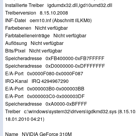
Installierte Treiber igdumdx32.dll,igd10umd32.dll
Treiberversion 8.15.10.2008
INF-Datei oem10.inf (Abschnitt iILKM0)
Farbebenen Nicht verfügbar
Farbtabelleneinträge Nicht verfügbar
Auflösung Nicht verfügbar
Bits/Pixel Nicht verfügbar
Speicheradresse 0xFB400000-0xFB7FFFFF
Speicheradresse 0xD0000000-0xDFFFFFFF
E/A-Port 0x0000F080-0x0000F087
IRQ-Kanal IRQ 4294967290
E/A-Port 0x000003B0-0x000003BB
E/A-Port 0x000003C0-0x000003DF
Speicheradresse 0xA0000-0xBFFFF
Treiber c:\windows\system32\drivers\igdkmd32.sys (8.15.10
18.01.2010 04:21)
Name NVIDIA GeForce 310M