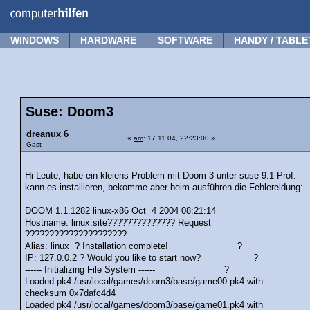
Forum
Tipps
News
Frage stellen
WINDOWS
HARDWARE
SOFTWARE
HANDY / TABLE
Suse: Doom3
dreanux 6
«
am
: 17.11.04, 22:23:00 »
Gast
Hi Leute, habe ein kleiens Problem mit Doom 3 unter suse 9.1 Prof.
kann es installieren, bekomme aber beim ausführen die Fehlereldung:
DOOM 1.1.1282 linux-x86 Oct 4 2004 08:21:14
Hostname: linux.site?????????????? Request
?????????????????????
Alias: linux ? Installation complete! ?
IP: 127.0.0.2 ? Would you like to start now? ?
------ Initializing File System ------ ?
Loaded pk4 /usr/local/games/doom3/base/game00.pk4 with
checksum 0x7dafc4d4
Loaded pk4 /usr/local/games/doom3/base/game01.pk4 with