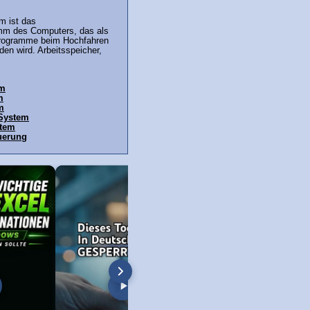
m ist das
mm des Computers, das als
Programme beim Hochfahren
en wird. Arbeitsspeicher,
em
m
m
 System
stem
uerung