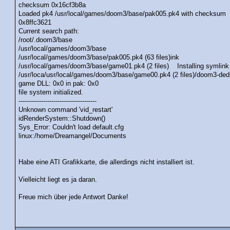
checksum 0x16cf3b8a
Loaded pk4 /usr/local/games/doom3/base/pak005.pk4 with checksum
0x8ffc3621
Current search path:
/root/.doom3/base
/usr/local/games/doom3/base
/usr/local/games/doom3/base/pak005.pk4 (63 files)ink
/usr/local/games/doom3/base/game01.pk4 (2 files) Installing symlink
/usr/loca/usr/local/games/doom3/base/game00.pk4 (2 files)/doom3-ded
game DLL: 0x0 in pak: 0x0
file system initialized.
--------------------------------------
Unknown command 'vid_restart'
idRenderSystem::Shutdown()
Sys_Error: Couldn't load default.cfg
linux:/home/Dreamangel/Documents
Habe eine ATI Grafikkarte, die allerdings nicht installiert ist.
Vielleicht liegt es ja daran.
Freue mich über jede Antwort Danke!