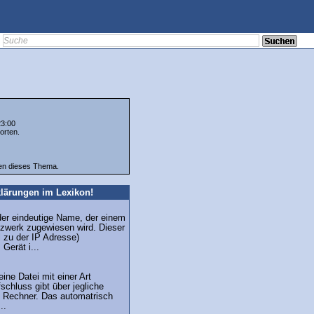
23:00
orten.
ten dieses Thema.
lärungen im Lexikon!
der eindeutige Name, der einem
tzwerk zugewiesen wird. Dieser
l zu der IP Adresse)
Gerät i...
eine Datei mit einer Art
schluss gibt über jegliche
m Rechner. Das automatrisch
..