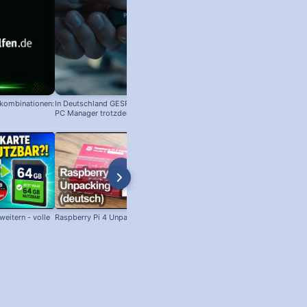
nkombinationen:
In Deutschland GESPERRT: Microsoft
PC Manager trotzdem installieren
eitern - volle
Raspberry Pi 4 Unpacking (deutsch)
SSH unter Windows: Per SSH am
Raspberry Pi anmelden!