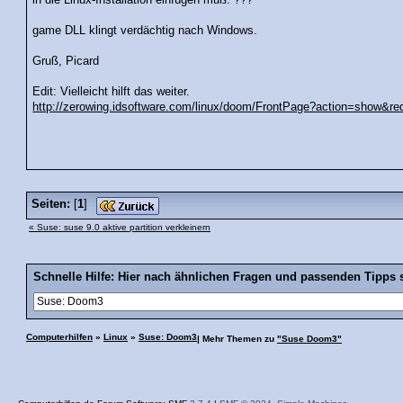
game DLL klingt verdächtig nach Windows.
Gruß, Picard
Edit: Vielleicht hilft das weiter.
http://zerowing.idsoftware.com/linux/doom/FrontPage?action=show&red
Seiten:
[
1
]
« Suse: suse 9.0 aktive partition verkleinern
Schnelle Hilfe: Hier nach ähnlichen Fragen und passenden Tipps 
Computerhilfen
»
Linux
»
Suse: Doom3
| Mehr Themen zu
"Suse Doom3"