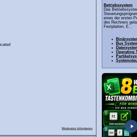
Betriebssystem
Das Betriebssyste
Steuerungsprogra
eines der ersten 
des Rechners gelad
Festplatten, E...
Binärsyst
Bus Syste
icated
Dateisyste
Operating
Partikelsy
Systemste
Moderator informieren