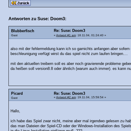
Antworten zu Suse: Doom3:
Re: Suse: Doom3
Blubberfisch
Gast
«
Antwort #1 am
: 18.11.04, 01:24:40 »
also mit der fehlermeldung kann ich so garnichts anfangen aber sofern di
beschleunigung verfügt wirst du das spiel nicht zum laufen bringen....
mit den aktuellen treibern soll es aber noch gravierende probleme gebe
da heißen soll version8.8 oder ähnlich (warum auch immer). es kann nu
Picard
Re: Suse: Doom3
«
Antwort #2 am
: 19.11.04, 15:59:54 »
Gast
Hallo,
ich habe das Spiel zwar nicht, meine aber mal irgendwo gelesen zu ha
das man Dateien der Spiel-CD oder der Windows-Installation des Spiel
in die Linux-Installation einfügen muß. ???