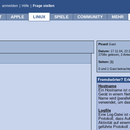
anmelden
|
Hilfe
|
Frage stellen
T
APPLE
LINUX
SPIELE
COMMUNITY
MEHR
Picard
Gast
Datum:
17.11.04, 22:
2708x gelesen, 2 Antw
Seiten:
[
1
]
0 und 1 Gast betrach
Fremdwörter? Erk
Hostname
Ein Hostname ist 
Gerät in einem Ne
Name wird (paralle
verwendet, um das 
Logfile
Eine Log-Datei ist 
Protokoll, dass Auf
Aktivität auf eine
geführte Protokoll .