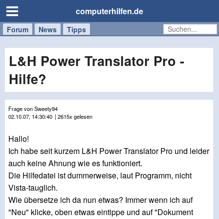
computerhilfen.de
Forum
Handy
Windows
Mac
News
Tipps
/
Tablet
L&H Power Translator Pro -
Hilfe?
Frage von Sweety94
02.10.07, 14:30:40
| 2615x gelesen
Hallo!
Ich habe seit kurzem L&H Power Translator Pro und leider
auch keine Ahnung wie es funktioniert.
Die Hilfedatei ist dummerweise, laut Programm, nicht
Vista-tauglich.
Wie übersetze ich da nun etwas? Immer wenn ich auf
"Neu" klicke, oben etwas eintippe und auf "Dokument