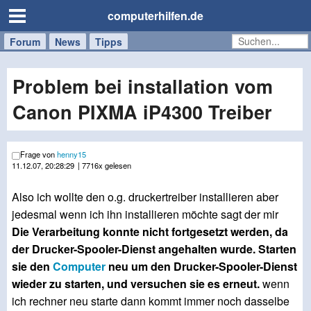
computerhilfen.de
Forum
Handy
Windows
Mac
News
Tipps
/
Tablet
Problem bei installation vom
Canon PIXMA iP4300 Treiber
Frage von
henny15
11.12.07, 20:28:29
| 7716x gelesen
Also ich wollte den o.g. druckertreiber installieren aber
jedesmal wenn ich ihn installieren möchte sagt der mir
Die Verarbeitung konnte nicht fortgesetzt werden, da
der Drucker-Spooler-Dienst angehalten wurde. Starten
sie den
Computer
neu um den Drucker-Spooler-Dienst
wieder zu starten, und versuchen sie es erneut.
wenn
ich rechner neu starte dann kommt immer noch dasselbe