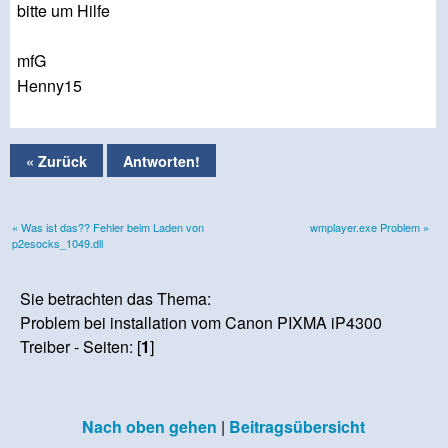
bitte um Hilfe
mfG
Henny15
« Zurück
Antworten!
« Was ist das?? Fehler beim Laden von
wmplayer.exe Problem »
p2esocks_1049.dll
Sie betrachten das Thema:
Problem bei installation vom Canon PIXMA iP4300
Treiber - Seiten: [
1
]
Nach oben gehen
|
Beitragsübersicht