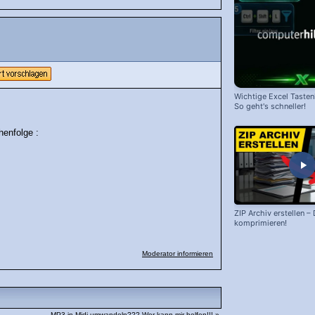
Wichtige Excel Taste
So geht's schneller!
henfolge :
ZIP Archiv erstellen –
komprimieren!
Moderator informieren
MP3 in Midi umwandeln??? Wer kann mir helfen!!! »