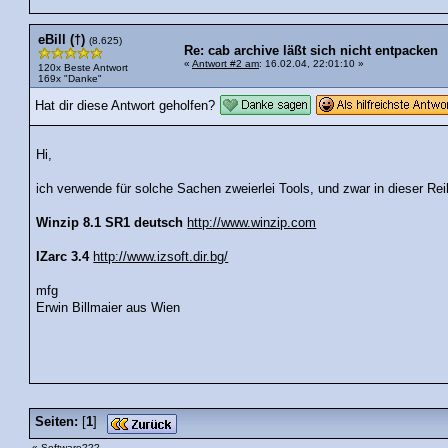
eBill (†)
(8.625)
Re: cab archive läßt sich nicht entpacken
«
Antwort #2 am
: 16.02.04, 22:01:10 »
120x Beste Antwort
169x "Danke"
Hat dir diese Antwort geholfen?
Hi,
ich verwende für solche Sachen zweierlei Tools, und zwar in dieser Rei
Winzip 8.1 SR1 deutsch
http://www.winzip.com
IZarc 3.4
http://www.izsoft.dir.bg/
mfg
Erwin Billmaier aus Wien
Seiten:
[
1
]
« Software???