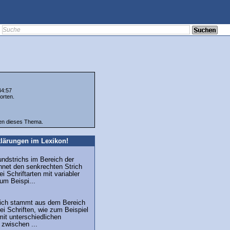
44:57
orten.
ten dieses Thema.
lärungen im Lexikon!
undstrichs im Bereich der
hnet den senkrechten Strich
i Schriftarten mit variabler
zum Beispi...
trich stammt aus dem Bereich
ei Schriften, wie zum Beispiel
mit unterschiedlichen
 zwischen ...