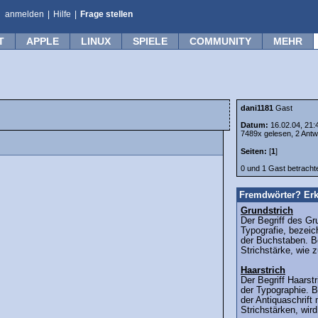
anmelden
|
Hilfe
|
Frage stellen
T
APPLE
LINUX
SPIELE
COMMUNITY
MEHR
dani1181
Gast
Datum:
16.02.04, 21:
7489x gelesen, 2 Antw
Seiten:
[
1
]
0 und 1 Gast betrach
Fremdwörter? Erk
Grundstrich
Der Begriff des Gr
Typografie, bezeic
der Buchstaben. Be
Strichstärke, wie 
Haarstrich
Der Begriff Haars
der Typographie. B
der Antiquaschrift 
Strichstärken, wird