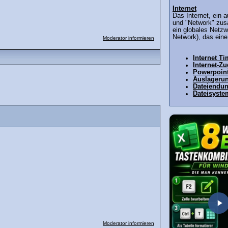
Internet
Das Internet, ein 
und "Network" zus
ein globales Netz
Network), das eine
Moderator informieren
Internet T
Internet-Z
Powerpoin
Auslagerun
Dateiendu
Dateisyste
Moderator informieren