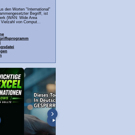
aus den Worten "International"
ammengesetzter Begriff, ist
werk (WAN: Wide Area
 Vielzahl von Comput...
ime
ugriffsprogramm
t
gsdatei
ngen
m