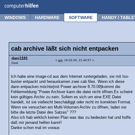
Forum
Tipps
News
Frage stellen
WINDOWS
HARDWARE
SOFTWARE
HANDY / TABLE
cab archive läßt sich nicht entpacken
dani1181
«
am
: 16.02.04, 21:44:57 »
Gast
Ich habe eine image-cd aus dem Internet runtergeladen, sie mit Iso-
buster entpackt und herauskamen zwei cab files. Wenn ich diese
dann entpacken möchte(mit Power archiver 8.70.09)kommt die
Fehlermeldung "Power Archiver kann die datei nicht öffnen.Es scheint
kein gültiges Archiv zu sein. Sofern es sich um eine EXE Datei
handelt, ist sie vielleicht beschädiggt oder nicht im korrekten Format.
Wenn sie versuchen ein Multi-Volumen Archiv zu öffnen, laden sie
bitte die letzte Datei des Satzes" ???
Also ich hab wirklich keinen Plan was das zu bedeuten hat und hoffe
daß mir jemand helfen kann!!
Danke schon mal im voraus