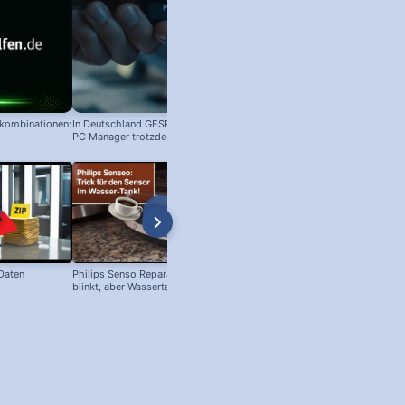
nkombinationen:
In Deutschland GESPERRT: Microsoft
PC Manager trotzdem installieren
 Daten
Philips Senso Reparatur: Blaue LED
Telefon Symbol + Kostenlose Off
blinkt, aber Wassertank voll?
Icons (Download!)