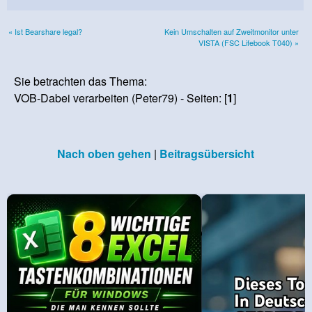
« Ist Bearshare legal?
Kein Umschalten auf Zweitmonitor unter
VISTA (FSC Lifebook T040) »
Sie betrachten das Thema:
VOB-Dabei verarbeiten (Peter79) - Seiten: [
1
]
Nach oben gehen
|
Beitragsübersicht