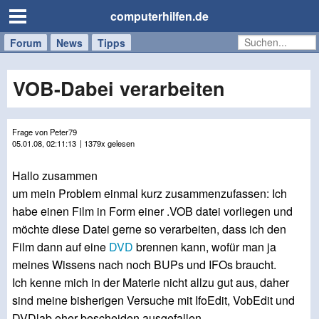
computerhilfen.de
Forum
Handy
Windows
Mac
News
Tipps
/
Tablet
VOB-Dabei verarbeiten
Frage von Peter79
05.01.08, 02:11:13
| 1379x gelesen
Hallo zusammen
um mein Problem einmal kurz zusammenzufassen: Ich
habe einen Film in Form einer .VOB datei vorliegen und
möchte diese Datei gerne so verarbeiten, dass ich den
Film dann auf eine
DVD
brennen kann, wofür man ja
meines Wissens nach noch BUPs und IFOs braucht.
Ich kenne mich in der Materie nicht allzu gut aus, daher
sind meine bisherigen Versuche mit IfoEdit, VobEdit und
DVDlab eher bescheiden ausgefallen.