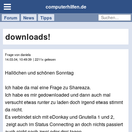
computerhilfen.de
Forum
Handy
Windows
Mac
News
Tipps
/
Tablet
downloads!
Frage von daniela
14.03.04, 10:49:39
| 2211x gelesen
Hallöchen und schönen Sonntag
Ich habe da mal eine Frage zu Shareaza.
Ich habe es mir gedownloaded und dann auch mal
versucht etwas runter zu laden doch irgend etwas stimmt
da nicht.
Es verbindet sich mit eDonkay und Gnutella 1 und 2,
zeigt auch im Status Connecting an doch nichts passiert
auch nicht nach zwei oder drei tagen.