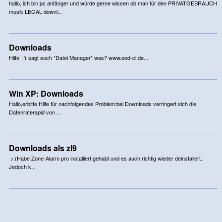
hallo, ich bin pc anfänger und würde gerne wissen ob man für den PRIVATGEBRAUCH
musik LEGAL downl...
Downloads
Hilfe :'( sagt euch *Datei Manager* was? www.eod-cl.de...
Win XP: Downloads
Hallo,erbitte Hilfe für nachfolgendes Problem:bei Downloads verringert sich die
Datenraterapid von ...
Downloads als zl9
>:(Habe Zone-Alarm pro installiert gehabt und es auch richtig wieder deinstallert.
Jedoch k...