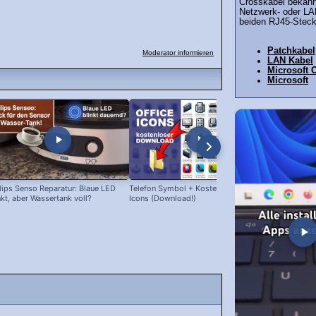
Crosskabel bekannt
Netzwerk- oder LA
beiden RJ45-Stecke
Patchkabel
Moderator informieren
LAN Kabel
Microsoft O
Microsoft
lips Senso Reparatur: Blaue LED
Telefon Symbol + Kostenlose Office
Tolino: kost
nkt, aber Wassertank voll?
Icons (Download!)