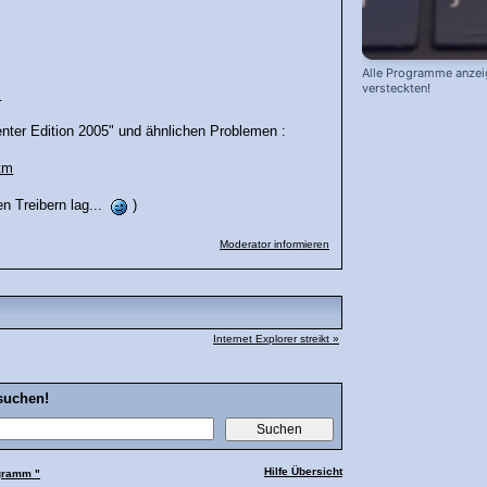
Alle Programme anzei
versteckten!
m
enter Edition 2005" und ähnlichen Problemen :
htm
en Treibern lag...
)
Moderator informieren
Internet Explorer streikt »
suchen!
Hilfe Übersicht
gramm "