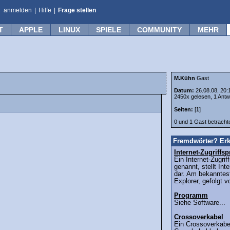
anmelden
|
Hilfe
|
Frage stellen
T
APPLE
LINUX
SPIELE
COMMUNITY
MEHR
M.Kühn
Gast
Datum:
26.08.08, 20:
2450x gelesen, 1 Antw
Seiten:
[
1
]
0 und 1 Gast betrach
Fremdwörter? Erk
Internet-Zugriff
Ein Internet-Zugri
genannt, stellt Int
dar. Am bekanntest
Explorer, gefolgt v
Programm
Siehe Software...
Crossoverkabel
Ein Crossoverkabel