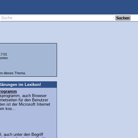
17:01
orten.
ten dieses Thema.
lärungen im Lexikon!
sprogramm
ffsprogramm, auch Browser
ernetseiten für den Benutzer
en ist der Microsoft Internet
om kos...
, auch unter den Begriff