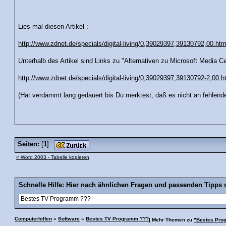
Lies mal diesen Artikel :
http://www.zdnet.de/specials/digital-living/0,39029397,39130792,00.ht
Unterhalb des Artikel sind Links zu "Alternativen zu Microsoft Media C
http://www.zdnet.de/specials/digital-living/0,39029397,39130792-2,00.
(Hat verdammt lang gedauert bis Du merktest, daß es nicht an fehlend
Seiten:
[
1
]
« Word 2003 - Tabelle kopieren
Schnelle Hilfe: Hier nach ähnlichen Fragen und passenden Tipps 
Computerhilfen
»
Software
»
Bestes TV Programm ???
| Mehr Themen zu
"Bestes Pro