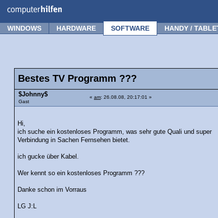
Forum
Tipps
News
Frage stellen
WINDOWS
HARDWARE
SOFTWARE
HANDY / TABLE
Bestes TV Programm ???
$Johnny$
«
am
: 26.08.08, 20:17:01 »
Gast
Hi,
ich suche ein kostenloses Programm, was sehr gute Quali und super
Verbindung in Sachen Fernsehen bietet.
ich gucke über Kabel.
Wer kennt so ein kostenloses Programm ???
Danke schon im Vorraus
LG J:L