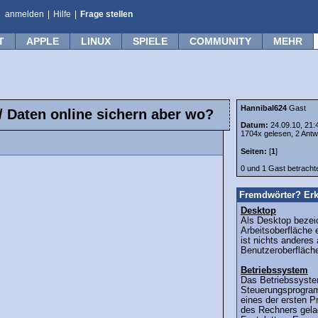
anmelden
|
Hilfe
|
Frage stellen
T
APPLE
LINUX
SPIELE
COMMUNITY
MEHR
Hannibal624
Gast
/ Daten online sichern aber wo?
Datum:
24.09.10, 21:
1704x gelesen, 2 Antw
Seiten:
[
1
]
0 und 1 Gast betrach
Fremdwörter? Erk
Desktop
Als Desktop bezei
Arbeitsoberfläche
ist nichts anderes 
Benutzeroberfläche
Betriebssystem
Das Betriebssyste
Steuerungsprogra
eines der ersten 
des Rechners gelad