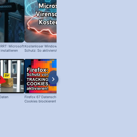
RRT: Microsoft
Kostenloser Windows Anti-Viren-
Langsames Windows? Nicht glei
nstallieren
Schutz: So aktivierst du ihn!
neu kaufen!
 Daten
Firefox 67 Datenschutz: Tracking
Google als Startseite (im Firefox!
Cookies blockieren!