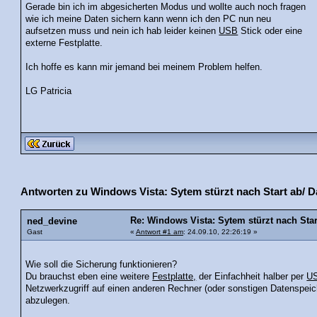
Gerade bin ich im abgesicherten Modus und wollte auch noch fragen
wie ich meine Daten sichern kann wenn ich den PC nun neu
aufsetzen muss und nein ich hab leider keinen
USB
Stick oder eine
externe Festplatte.
Ich hoffe es kann mir jemand bei meinem Problem helfen.
LG Patricia
Antworten zu Windows Vista: Sytem stürzt nach Start ab/ D
Re: Windows Vista: Sytem stürzt nach Star
ned_devine
Gast
«
Antwort #1 am
: 24.09.10, 22:26:19 »
Wie soll die Sicherung funktionieren?
Du brauchst eben eine weitere
Festplatte,
der Einfachheit halber per
U
Netzwerkzugriff auf einen anderen Rechner (oder sonstigen Datenspeic
abzulegen.