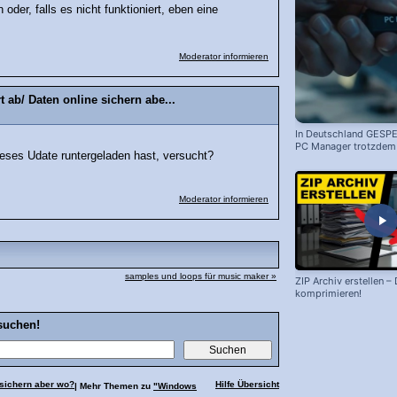
er, falls es nicht funktioniert, eben eine
Moderator informieren
 ab/ Daten online sichern abe...
In Deutschland GESPE
PC Manager trotzdem i
eses Udate runtergeladen hast, versucht?
Moderator informieren
samples und loops für music maker »
ZIP Archiv erstellen –
komprimieren!
suchen!
 sichern aber wo?
Hilfe Übersicht
| Mehr Themen zu
"Windows