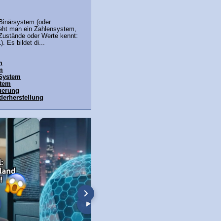
 Binärsystem (oder
eht man ein Zahlensystem,
 Zustände oder Werte kennt:
). Es bildet di...
m
m
 System
stem
uerung
erherstellung