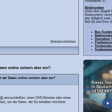
Festplatten, E...
Binärsystem
Unter dem Begriff
Dualsystem) verst
das lediglich zwei
Null (0) und Eins (1
Bus Syste
Dateisyste
Operating
Moderator informieren
Partikelsy
Systemste
Systemwied
aten online sichern aber wo?:
t ab/ Daten online sichern aber wo?
SB
anzuschließen, einen DVD-Brenner oder einen
her), um die Daten, die Du behalten möchtest