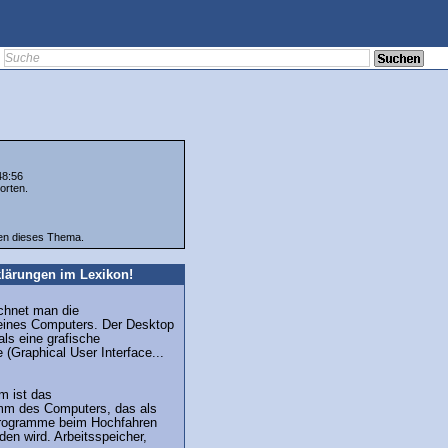
48:56
orten.
ten dieses Thema.
lärungen im Lexikon!
chnet man die
 eines Computers. Der Desktop
als eine grafische
 (Graphical User Interface...
m ist das
mm des Computers, das als
Programme beim Hochfahren
en wird. Arbeitsspeicher,