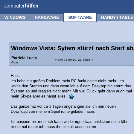
Forum
Tipps
News
Frage stellen
WINDOWS
HARDWARE
SOFTWARE
HANDY / TABLE
Windows Vista: Sytem stürzt nach Start ab
Patricia Lucia
«
am
: 24.09.10, 21:48:56 »
Gast
Hallo,
ich habe ein großes Problem mein PC funktioniert nicht mehr. Ich
wollte den Starten und dann wenn ich auf dem
Desktop
bin stürzt das
System ab und reagiert nicht mehr. Mit viel Glück geht dann auch mal
mein Skype aber es hängt alles.
Das ganze hat vor ca 3 Tagen angefangen als ich nen neuen
Download
von meinem Spiel runtergeladen habe.
Es passiert nix mehr ich kann weder irgendwas anklicken noch fährt
er normal runter ich muss ihn eiskalt ausschalten.