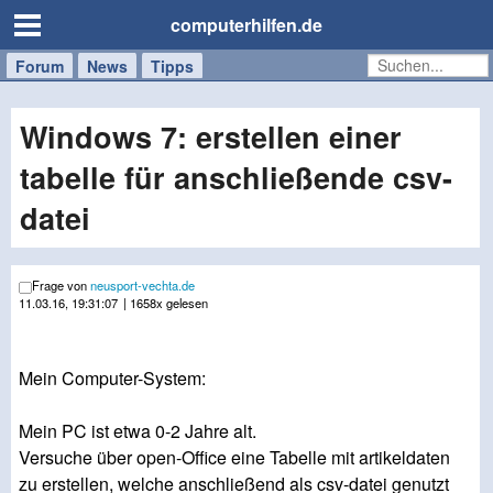
computerhilfen.de
Forum
Handy
Windows
Mac
News
Tipps
/
Tablet
Windows 7: erstellen einer
tabelle für anschließende csv-
datei
Frage von
neusport-vechta.de
11.03.16, 19:31:07
| 1658x gelesen
Mein Computer-System:
Mein PC ist etwa 0-2 Jahre alt.
Versuche über open-Office eine Tabelle mit artikeldaten
zu erstellen, welche anschließend als csv-datei genutzt