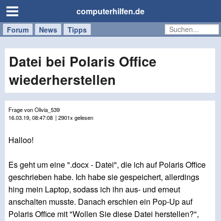
computerhilfen.de
Forum
Handy
Windows
Mac
News
Tipps
/
Tablet
Datei bei Polaris Office
wiederherstellen
Frage von Olivia_539
16.03.19, 08:47:08
| 2901x gelesen
Halloo!
Es geht um eine ".docx - Datei", die ich auf Polaris Office
geschrieben habe. Ich habe sie gespeichert, allerdings
hing mein Laptop, sodass ich ihn aus- und erneut
anschalten musste. Danach erschien ein Pop-Up auf
Polaris Office mit "Wollen Sie diese Datei herstellen?",