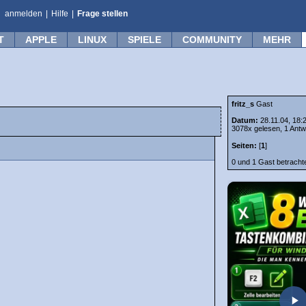
anmelden
|
Hilfe
|
Frage stellen
T
APPLE
LINUX
SPIELE
COMMUNITY
MEHR
fritz_s
Gast
Datum:
28.11.04, 18:
3078x gelesen, 1 Antw
Seiten:
[
1
]
0 und 1 Gast betrach