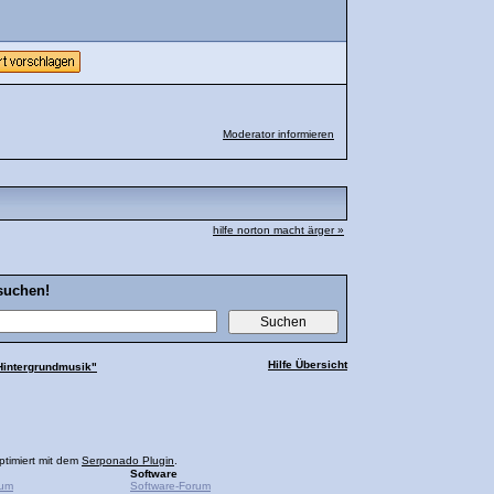
Moderator informieren
hilfe norton macht ärger »
suchen!
Hilfe Übersicht
Hintergrundmusik"
ptimiert mit dem
Serponado Plugin
.
Software
rum
Software-Forum