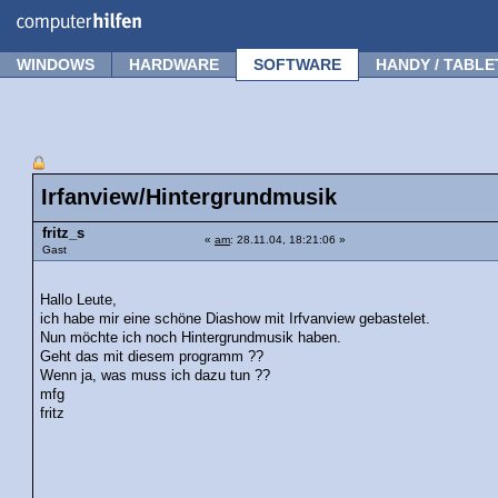
Forum
Tipps
News
Frage stellen
WINDOWS
HARDWARE
SOFTWARE
HANDY / TABLE
Irfanview/Hintergrundmusik
fritz_s
«
am
: 28.11.04, 18:21:06 »
Gast
Hallo Leute,
ich habe mir eine schöne Diashow mit Irfvanview gebastelet.
Nun möchte ich noch Hintergrundmusik haben.
Geht das mit diesem programm ??
Wenn ja, was muss ich dazu tun ??
mfg
fritz