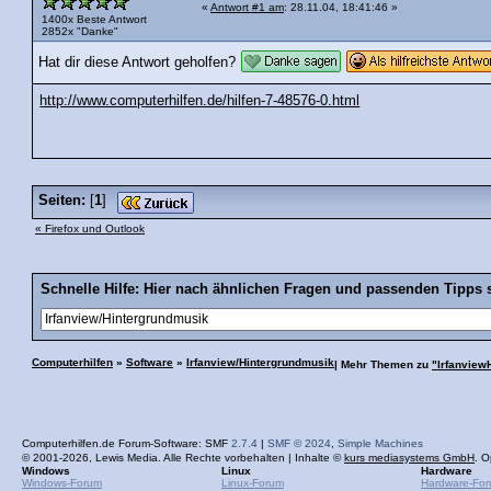
«
Antwort #1 am
: 28.11.04, 18:41:46 »
1400x Beste Antwort
2852x "Danke"
Hat dir diese Antwort geholfen?
http://www.computerhilfen.de/hilfen-7-48576-0.html
Seiten:
[
1
]
« Firefox und Outlook
Schnelle Hilfe: Hier nach ähnlichen Fragen und passenden Tipps 
Computerhilfen
»
Software
»
Irfanview/Hintergrundmusik
| Mehr Themen zu
"Irfanview
Computerhilfen.de Forum-Software: SMF
2.7.4
|
SMF © 2024
,
Simple Machines
© 2001-2026, Lewis Media. Alle Rechte vorbehalten | Inhalte ©
kurs mediasystems GmbH
. O
Windows
Linux
Hardware
Windows-Forum
Linux-Forum
Hardware-Fo