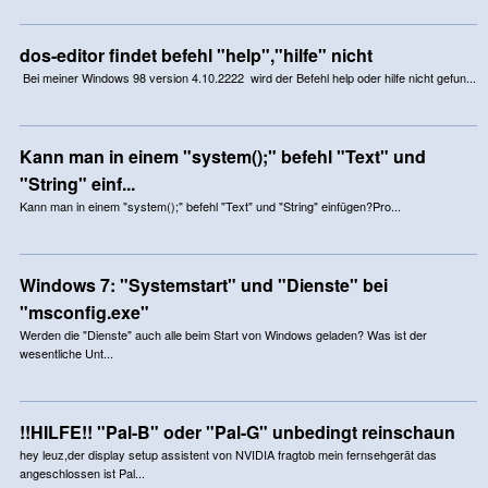
dos-editor findet befehl "help","hilfe" nicht
Bei meiner Windows 98 version 4.10.2222 wird der Befehl help oder hilfe nicht gefun...
Kann man in einem "system();" befehl "Text" und
"String" einf...
Kann man in einem "system();" befehl "Text" und "String" einfügen?Pro...
Windows 7: "Systemstart" und "Dienste" bei
"msconfig.exe"
Werden die "Dienste" auch alle beim Start von Windows geladen? Was ist der
wesentliche Unt...
!!HILFE!! "Pal-B" oder "Pal-G" unbedingt reinschaun
hey leuz,der display setup assistent von NVIDIA fragtob mein fernsehgerät das
angeschlossen ist Pal...