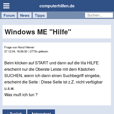
computerhilfen.de
Forum
Handy
Windows
Mac
News
Tipps
/
Tablet
Windows ME "Hilfe"
Frage von Horst Hiemer
27.12.04, 18:26:30
| 2773x gelesen
Beim klicken auf START und dann auf die lila HILFE
erscheint nur die Oberste Leiste mit dem Kästchen
SUCHEN, wenn ich dann einen Suchbegriff eingebe,
erscheint die Seite : Diese Seite ist z.Z. nicht verfügbar
u.s.w.
Was muß ich tun ?
« Zurück
Antworten!