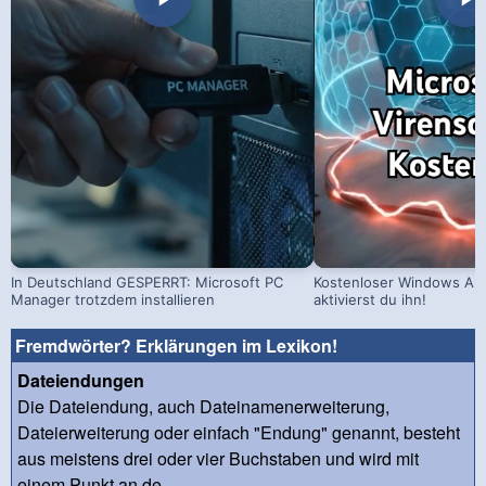
In Deutschland GESPERRT: Microsoft PC
Kostenloser Windows Ant
Manager trotzdem installieren
aktivierst du ihn!
Fremdwörter? Erklärungen im Lexikon!
Dateiendungen
Die Dateiendung, auch Dateinamenerweiterung,
Dateierweiterung oder einfach "Endung" genannt, besteht
aus meistens drei oder vier Buchstaben und wird mit
einem Punkt an de...