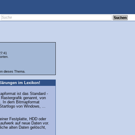
27:41
orten.
ten dieses Thema.
lärungen im Lexikon!
pformat ist das Standard -
 Rastergrafik genannt, von
. In dem Bitmapformat
 Startlogo von Windows, ...
iner Festplatte, HDD oder
aufwerk auf neue Daten vor.
iche alten Daten gelöscht,