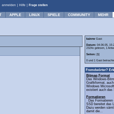
anmelden
|
Hilfe
|
Frage stellen
T
APPLE
LINUX
SPIELE
COMMUNITY
MEHR
kainrw
Gast
Datum:
04.06.05, 15:
2324x gelesen, 1 Antw
Seiten:
[
1
]
0 und 1 Gast betrach
Fremdwörter? Erk
Bitmap Format
Das Windows-Bitma
Grafikformat, auch
Windows Microsoft
existiert auch das
Formatieren
Das Formatieren e
SSD bereitet das L
Dazu werden sämtl
damit die...