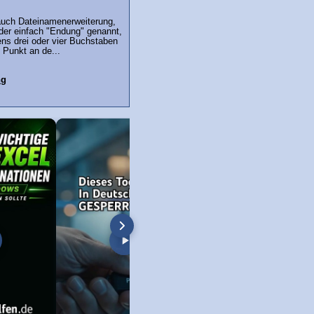
auch Dateinamenerweiterung,
der einfach "Endung" genannt,
ns drei oder vier Buchstaben
 Punkt an de...
ng
l stürzt ab - Lösung ✅
Chrome Browser: Sprache ändern –
Lösung: "Zugriff verw
auf deutsch, english, niederländisch,
nicht über ausreiche
türkisch...
Berechtigungen verfü