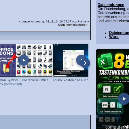
Dateiendungen
Die Dateiendung, 
Dateierweiterung o
besteht aus meiste
und wird mit einem
«
Letzte Änderung: 08.11.10, 10:05:27 von kainrw
»
Moderator informieren
Dateiendu
Word
efon Symbol + Kostenlose Office
Tolino: kostenlose eBooks laden!
Snipping Too
ns (Download!)