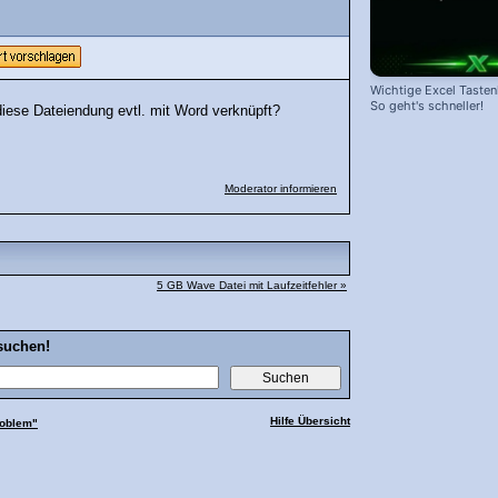
Wichtige Excel Taste
So geht's schneller!
diese Dateiendung evtl. mit Word verknüpft?
Moderator informieren
5 GB Wave Datei mit Laufzeitfehler »
suchen!
Hilfe Übersicht
roblem"