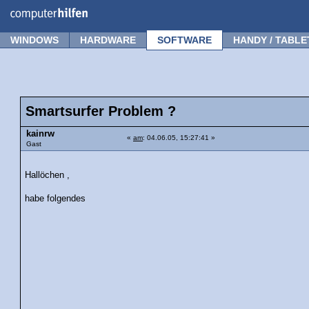
Forum
Tipps
News
Frage stellen
WINDOWS
HARDWARE
SOFTWARE
HANDY / TABLE
Smartsurfer Problem ?
kainrw
«
am
: 04.06.05, 15:27:41 »
Gast
Hallöchen ,
habe folgendes