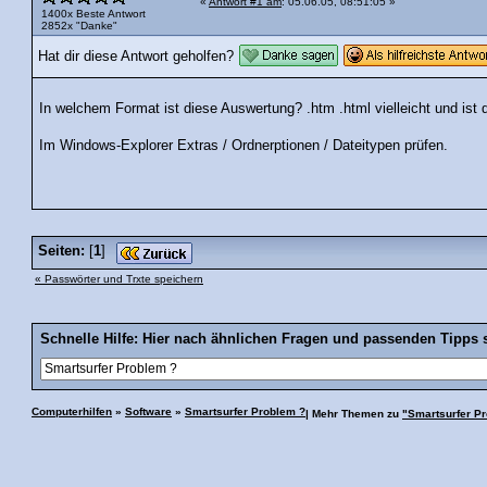
«
Antwort #1 am
: 05.06.05, 08:51:05 »
1400x Beste Antwort
2852x "Danke"
Hat dir diese Antwort geholfen?
In welchem Format ist diese Auswertung? .htm .html vielleicht und ist 
Im Windows-Explorer Extras / Ordnerptionen / Dateitypen prüfen.
Seiten:
[
1
]
« Passwörter und Trxte speichern
Schnelle Hilfe: Hier nach ähnlichen Fragen und passenden Tipps 
Computerhilfen
»
Software
»
Smartsurfer Problem ?
| Mehr Themen zu
"Smartsurfer P