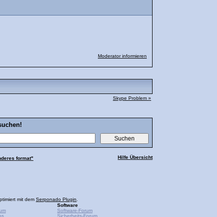
Moderator informieren
Skype Problem »
suchen!
Hilfe Übersicht
nderes format"
ptimiert mit dem
Serponado Plugin
.
Software
rum
Software-Forum
ps
Sicherheits-Forum