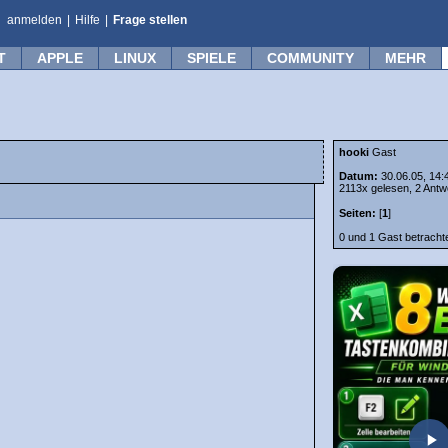
anmelden
|
Hilfe
|
Frage stellen
T
APPLE
LINUX
SPIELE
COMMUNITY
MEHR
hooki
Gast
Datum:
30.06.05, 14:
2113x gelesen, 2 Antw
Seiten:
[
1
]
0 und 1 Gast betrach