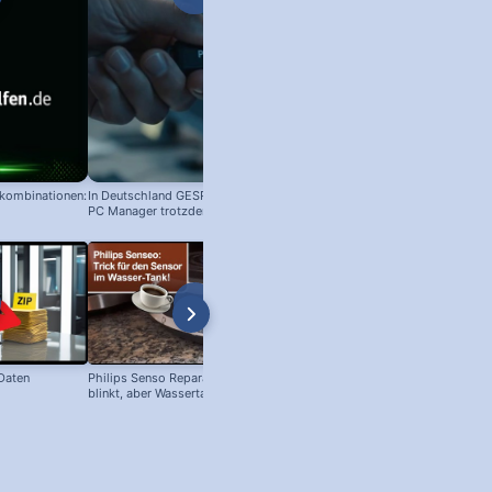
nkombinationen:
In Deutschland GESPERRT: Microsoft
PC Manager trotzdem installieren
 Daten
Philips Senso Reparatur: Blaue LED
Telefon Symbol + Kostenlose Off
blinkt, aber Wassertank voll?
Icons (Download!)