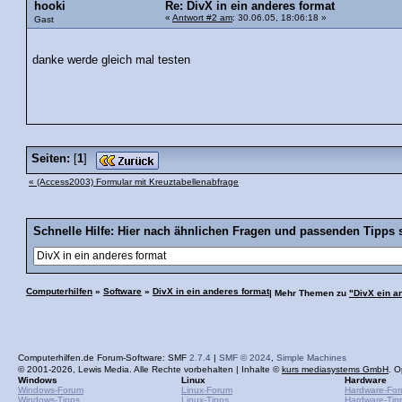
hooki
Re: DivX in ein anderes format
«
Antwort #2 am
: 30.06.05, 18:06:18 »
Gast
danke werde gleich mal testen
Seiten:
[
1
]
« (Access2003) Formular mit Kreuztabellenabfrage
Schnelle Hilfe: Hier nach ähnlichen Fragen und passenden Tipps 
Computerhilfen
»
Software
»
DivX in ein anderes format
| Mehr Themen zu
"DivX ein a
Computerhilfen.de Forum-Software: SMF
2.7.4
|
SMF © 2024
,
Simple Machines
© 2001-2026, Lewis Media. Alle Rechte vorbehalten | Inhalte ©
kurs mediasystems GmbH
. O
Windows
Linux
Hardware
Windows-Forum
Linux-Forum
Hardware-Fo
Windows-Tipps
Linux-Tipps
Hardware-Tip