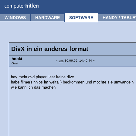
Forum
Tipps
News
Frage stellen
WINDOWS
HARDWARE
SOFTWARE
HANDY / TABLE
DivX in ein anderes format
hooki
«
am
: 30.06.05, 14:49:44 »
Gast
hay mein dvd player liest keine divx
habe filme(sinnlos im weltall) beckommen und möchte sie umwandeln
wie kann ich das machen