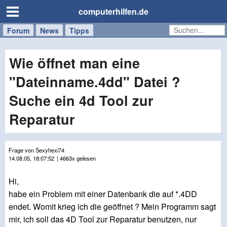
computerhilfen.de
Forum
Handy
Windows
Mac
News
Tipps
/
Tablet
Wie öffnet man eine
"Dateinname.4dd" Datei ?
Suche ein 4d Tool zur
Reparatur
Frage von Sexyhexi74
14.08.05, 18:07:52
| 4663x gelesen
Hi,
habe ein Problem mit einer Datenbank die auf *.4DD
endet. Womit krieg ich die geöffnet ? Mein Programm sagt
mir, ich soll das 4D Tool zur Reparatur benutzen, nur