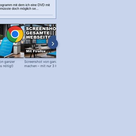
programm mit dem ich eine DVD mit
 müsste doch möglich se...
on ganzer
Screenshot von ganzer Webseite
Edge Browser: Google als Startse
s nötig!)
machen – mit nur 3 Klicks!
(oder andere Webseiten!)