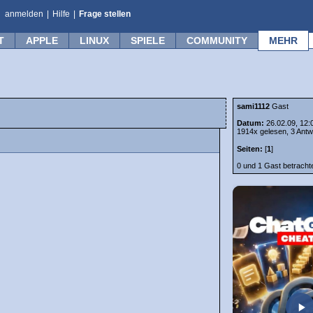
anmelden
|
Hilfe
|
Frage stellen
T
APPLE
LINUX
SPIELE
COMMUNITY
MEHR
sami1112
Gast
Datum:
26.02.09, 12:
1914x gelesen, 3 Antw
Seiten:
[
1
]
0 und 1 Gast betrach