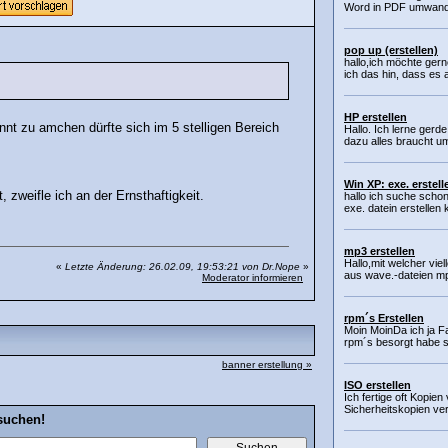
Word in PDF umwandel
pop up (erstellen)
hallo,ich möchte ger
ich das hin, dass es 
HP erstellen
annt zu amchen dürfte sich im 5 stelligen Bereich
Hallo. Ich lerne ger
dazu alles braucht um
Win XP: exe. erstell
weifle ich an der Ernsthaftigkeit.
hallo ich suche scho
exe. datein erstellen
mp3 erstellen
Hallo,mit welcher vie
«
Letzte Änderung: 26.02.09, 19:53:21 von Dr.Nope
»
aus wave.-dateien mp
Moderator informieren
rpm´s Erstellen
Moin MoinDa ich ja Fa
rpm´s besorgt habe s
banner erstellung »
ISO erstellen
Ich fertige oft Kopie
Sicherheitskopien ver
suchen!