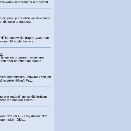
n kann? Ich brauchs nur einmali...
ne ein pop up erstellen.wie bekomme
an die seite angepasst...
de HTML und wollte fragen, was man
 eine HP kostenlos in´s...
en
n lange ein programm womit man
 kann aber es muss deutsch s...
lleicht kostenlosen Software kann ich
3 erstellen?Gruß Fal...
ul war und mir immer die fertigen
tehe ich nun vor einem P...
n von CD's an z.B. Playstation CD's.
steht sich ;DDo...