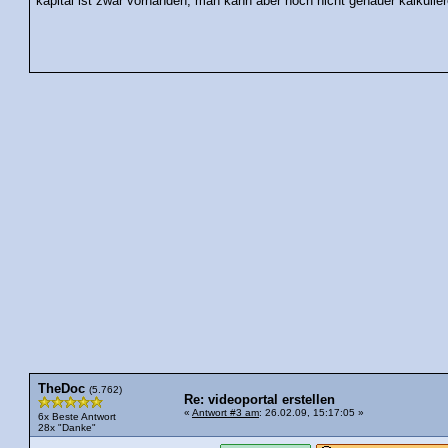
kapital ist zwar vorhanden, man kann aber noch nicht genauer kalkulie
TheDoc
(5.762)
Re: videoportal erstellen
«
Antwort #3 am
: 26.02.09, 15:17:05 »
6x Beste Antwort
28x "Danke"