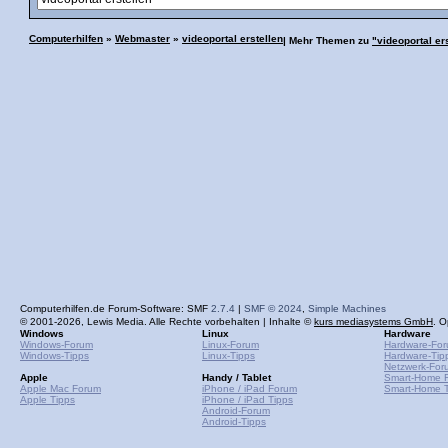
Computerhilfen
»
Webmaster
»
videoportal erstellen
| Mehr Themen zu
"videoportal er
Computerhilfen.de Forum-Software: SMF
2.7.4
|
SMF © 2024
,
Simple Machines
© 2001-2026, Lewis Media. Alle Rechte vorbehalten | Inhalte ©
kurs mediasystems GmbH
. O
Windows
Linux
Hardware
Windows-Forum
Linux-Forum
Hardware-Fo
Windows-Tipps
Linux-Tipps
Hardware-Tip
Netzwerk-For
Apple
Handy / Tablet
Smart-Home 
Apple Mac Forum
iPhone / iPad Forum
Smart-Home T
Apple Tipps
iPhone / iPad Tipps
Android-Forum
Android-Tipps