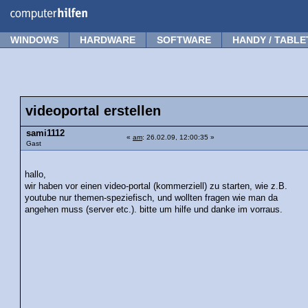
Forum
Tipps
News
Frage stellen
WINDOWS
HARDWARE
SOFTWARE
HANDY / TABLE
videoportal erstellen
sami1112
«
am
: 26.02.09, 12:00:35 »
Gast
hallo,
wir haben vor einen video-portal (kommerziell) zu starten, wie z.B.
youtube nur themen-speziefisch, und wollten fragen wie man da
angehen muss (server etc.). bitte um hilfe und danke im vorraus.