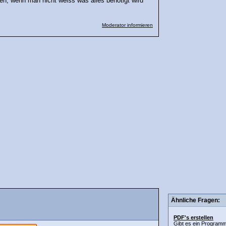
ren, wenn man nicht weiss was alles benötigt wird
Moderator informieren
Ähnliche Fragen:
PDF's erstellen
Gibt es ein Program