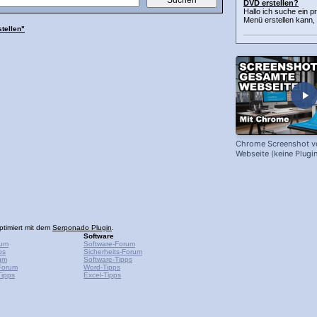
DVD erstellen?
Hallo ich suche ein 
Menü erstellen kann,
stellen"
Chrome Screenshot v
Webseite (keine Plugin
ptimiert mit dem
Serponado Plugin
.
Software
rum
Software-Forum
ps
Sicherheits-Forum
um
Software-Tipps
Forum
Word-Tipps
ipps
Excel-Tipps