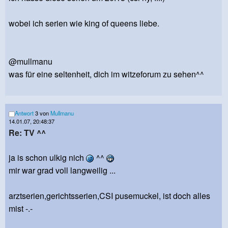
wobei ich serien wie king of queens liebe.
@mullmanu
was für eine seltenheit, dich im witzeforum zu sehen^^
Antwort
3 von
Mullmanu
14.01.07, 20:48:37
Re: TV ^^
ja is schon ulkig nich
^^
mir war grad voll langweilig ...
arztserien,gerichtsserien,CSI pusemuckel, ist doch alles
mist -.-