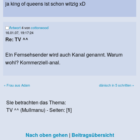
ja king of queens ist schon witzig xD
Antwort
4 von
cottonwood
16.01.07, 19:17:24
Re: TV ^^
Ein Fernsehsender wird auch Kanal genannt. Warum
wohl?
K
ommerziell-
anal
.
« Frau aus Adam
dänisch in 5 schritten »
Sie betrachten das Thema:
TV ^^ (Mullmanu) - Seiten: [
1
]
Nach oben gehen
|
Beitragsübersicht