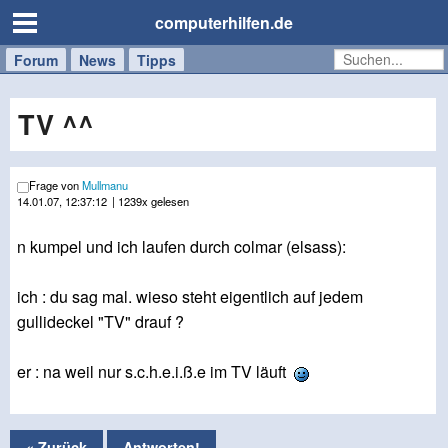
computerhilfen.de
Forum
Handy
Windows
Mac
News
Tipps
/
Tablet
TV ^^
Frage von
Mullmanu
14.01.07, 12:37:12
| 1239x gelesen
n kumpel und ich laufen durch colmar (elsass):
ich : du sag mal. wieso steht eigentlich auf jedem
gullideckel "TV" drauf ?
er : na weil nur s.c.h.e.i.ß.e im TV läuft
« Zurück
Antworten!