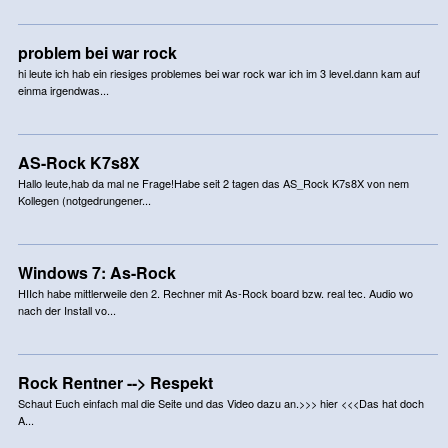
problem bei war rock
hi leute ich hab ein riesiges problemes bei war rock war ich im 3 level.dann kam auf
einma irgendwas...
AS-Rock K7s8X
Hallo leute,hab da mal ne Frage!Habe seit 2 tagen das AS_Rock K7s8X von nem
Kollegen (notgedrungener...
Windows 7: As-Rock
HIIch habe mittlerweile den 2. Rechner mit As-Rock board bzw. real tec. Audio wo
nach der Install vo...
Rock Rentner --> Respekt
Schaut Euch einfach mal die Seite und das Video dazu an.>>> hier <<<Das hat doch
A...