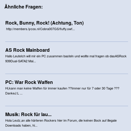
Ähnliche Fragen:
Rock, Bunny, Rock! (Achtung, Ton)
http://members.lycos.nl/Cobra007GS/fluffy.swf...
AS Rock Mainboard
Hallo LeuteIch will mir ein PC zusammen basteln und wollte mal fragen ob dasASRock
939Dual-SATA2 Mai...
PC: War Rock Waffen
Hi,kann man keine Waffen für immer kaufen ??Immer nur für 7 oder 30 Tage ???
DankeJ:L ...
Musik: Rock für lau...
Hola Leutz,an alle härteren Rockers hier im Forum, die keinen Bock auf illegale
Downloads haben, hi...