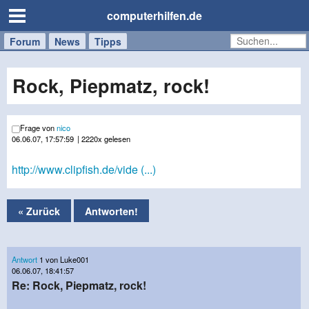
computerhilfen.de
Forum
Handy
Windows
Mac
News
Tipps
/
Tablet
Rock, Piepmatz, rock!
Frage von
nico
06.06.07, 17:57:59
| 2220x gelesen
http://www.clipfish.de/vide (...)
« Zurück
Antworten!
Antwort
1 von Luke001
06.06.07, 18:41:57
Re: Rock, Piepmatz, rock!