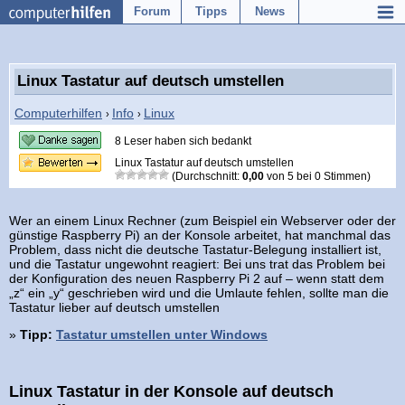
Forum
Tipps
News
Linux Tastatur auf deutsch umstellen
Computerhilfen
Info
Linux
›
›
8 Leser haben sich bedankt
Linux Tastatur auf deutsch umstellen
(Durchschnitt:
0,00
von
5
bei
0
Stimmen)
Wer an einem Linux Rechner (zum Beispiel ein Webserver oder der
günstige Raspberry Pi) an der Konsole arbeitet, hat manchmal das
Problem, dass nicht die deutsche Tastatur-Belegung installiert ist,
und die Tastatur ungewohnt reagiert: Bei uns trat das Problem bei
der Konfiguration des neuen Raspberry Pi 2 auf – wenn statt dem
„z“ ein „y“ geschrieben wird und die Umlaute fehlen, sollte man die
Tastatur lieber auf deutsch umstellen
»
Tipp:
Tastatur umstellen unter Windows
Linux Tastatur in der Konsole auf deutsch