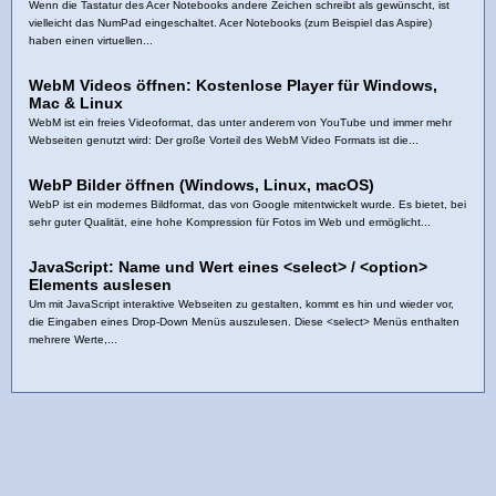
Wenn die Tastatur des Acer Notebooks andere Zeichen schreibt als gewünscht, ist
vielleicht das NumPad eingeschaltet. Acer Notebooks (zum Beispiel das Aspire)
haben einen virtuellen...
WebM Videos öffnen: Kostenlose Player für Windows,
Mac & Linux
WebM ist ein freies Videoformat, das unter anderem von YouTube und immer mehr
Webseiten genutzt wird: Der große Vorteil des WebM Video Formats ist die...
WebP Bilder öffnen (Windows, Linux, macOS)
WebP ist ein modernes Bildformat, das von Google mitentwickelt wurde. Es bietet, bei
sehr guter Qualität, eine hohe Kompression für Fotos im Web und ermöglicht...
JavaScript: Name und Wert eines <select> / <option>
Elements auslesen
Um mit JavaScript interaktive Webseiten zu gestalten, kommt es hin und wieder vor,
die Eingaben eines Drop-Down Menüs auszulesen. Diese <select> Menüs enthalten
mehrere Werte,...