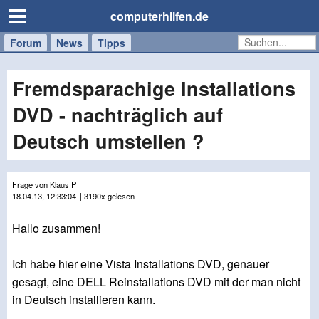
computerhilfen.de
Forum
Handy
Windows
Mac
News
Tipps
/
Tablet
Fremdsparachige Installations
DVD - nachträglich auf
Deutsch umstellen ?
Frage von Klaus P
18.04.13, 12:33:04
| 3190x gelesen
Hallo zusammen!
Ich habe hier eine Vista Installations DVD, genauer
gesagt, eine DELL Reinstallations DVD mit der man nicht
in Deutsch installieren kann.