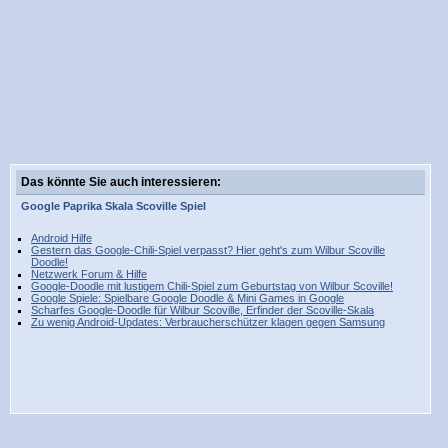
Das könnte Sie auch interessieren:
Google
Paprika
Skala
Scoville
Spiel
Android Hilfe
Gestern das Google-Chili-Spiel verpasst? Hier geht's zum Wilbur Scoville
Doodle!
Netzwerk Forum & Hilfe
Google-Doodle mit lustigem Chili-Spiel zum Geburtstag von Wilbur Scoville!
Google Spiele: Spielbare Google Doodle & Mini Games in Google
Scharfes Google-Doodle für Wilbur Scoville, Erfinder der Scoville-Skala
Zu wenig Android-Updates: Verbraucherschützer klagen gegen Samsung