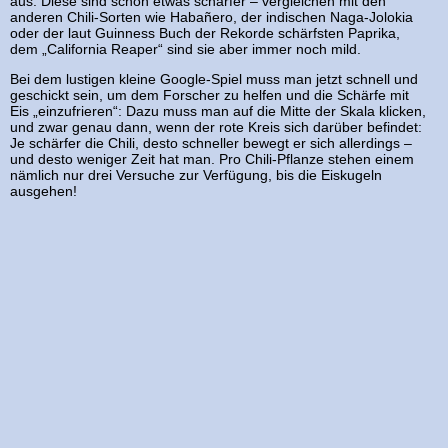
aus: Diese sind schon etwas schärfer – vergleichen mit den
anderen Chili-Sorten wie Habañero, der indischen Naga-Jolokia
oder der laut Guinness Buch der Rekorde schärfsten Paprika,
dem „California Reaper“ sind sie aber immer noch mild.
Bei dem lustigen kleine Google-Spiel muss man jetzt schnell und
geschickt sein, um dem Forscher zu helfen und die Schärfe mit
Eis „einzufrieren“: Dazu muss man auf die Mitte der Skala klicken,
und zwar genau dann, wenn der rote Kreis sich darüber befindet:
Je schärfer die Chili, desto schneller bewegt er sich allerdings –
und desto weniger Zeit hat man. Pro Chili-Pflanze stehen einem
nämlich nur drei Versuche zur Verfügung, bis die Eiskugeln
ausgehen!