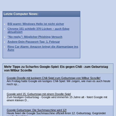
Letzte Computer News:
BSI warnt: Windows Hello ist nicht sicher
Chrome 151 schließt 370 Lücken – auch Edge
aktualisiert
"No-reply.": Möglicher Phishing-Versuch
Ändere-Dein-Passwort-Tag: 1. Februar
Ring Car Alarm: Amazon bringt die Alarmanlage ins
Auto
Mehr Tipps zu Scharfes Google-Spiel: Eis gegen Chili - zum Geburtstag
von Wilbur Scoville
Google-Doodle mit lustigem Chili-Spiel zum Geburtstag von Wilbur Scoville!
Am Freitag hatte Google ein lustiges Chili-Spiel: Wir zeigen, wie man es auch heute
noch sp...
Google wird 15: Geburtstag mit einem Doodle-Spiel
Zum heutigen Geburtstag - Google wird immerhin 15 Jahre alt - feiert Google mit
einem kleinen D...
Google Geburtstag: Die Suchmaschine wird 12!
Heute feiert die Google Suchmaschine offiziell ihren 12. Geburtstag. Gegründet