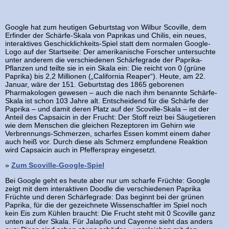
Google hat zum heutigen Geburtstag von Wilbur Scoville, dem
Erfinder der Schärfe-Skala von Paprikas und Chilis, ein neues,
interaktives Geschicklichkeits-Spiel statt dem normalen Google-
Logo auf der Startseite: Der amerikanische Forscher untersuchte
unter anderem die verschiedenen Schärfegrade der Paprika-
Pflanzen und teilte sie in ein Skala ein: Die reicht von 0 (grüne
Paprika) bis 2,2 Millionen („California Reaper“). Heute, am 22.
Januar, wäre der 151. Geburtstag des 1865 geborenen
Pharmakologen gewesen – auch die nach ihm benannte Schärfe-
Skala ist schon 103 Jahre alt. Entscheidend für die Schärfe der
Paprika – und damit deren Platz auf der Scoville-Skala – ist der
Anteil des Capsaicin in der Frucht: Der Stoff reizt bei Säugetieren
wie dem Menschen die gleichen Rezeptoren im Gehirn wie
Verbrennungs-Schmerzen, scharfes Essen kommt einem daher
auch heiß vor. Durch diese als Schmerz empfundene Reaktion
wird Capsaicin auch in Pfefferspray eingesetzt.
»
Zum Scoville-Google-Spiel
Bei Google geht es heute aber nur um scharfe Früchte: Google
zeigt mit dem interaktiven Doodle die verschiedenen Paprika
Früchte und deren Schärfegrade: Das beginnt bei der grünen
Paprika, für die der gezeichnete Wissenschaftler im Spiel noch
kein Eis zum Kühlen braucht: Die Frucht steht mit 0 Scoville ganz
unten auf der Skala. Für Jalapño und Cayenne sieht das anders