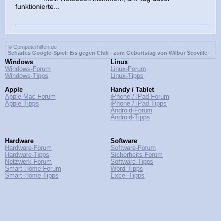
funktionierte...
© Computerhilfen.de
Scharfes Google-Spiel: Eis gegen Chili - zum Geburtstag von Wilbur Scoville
Windows
Linux
Windows-Forum
Linux-Forum
Windows-Tipps
Linux-Tipps
Apple
Handy / Tablet
Apple Mac Forum
iPhone / iPad Forum
Apple Tipps
iPhone / iPad Tipps
Android-Forum
Android-Tipps
Hardware
Software
Hardware-Forum
Software-Forum
Hardware-Tipps
Sicherheits-Forum
Netzwerk-Forum
Software-Tipps
Smart-Home Forum
Word-Tipps
Smart-Home Tipps
Excel-Tipps