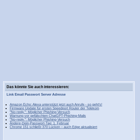
Das könnte Sie auch interessieren:
Link
Email
Passwort
Server
Adresse
Amazon Echo: Alexa unterstützt jetzt auch Anrufe - so geht's!
Firmware Update für ersten Speedport Router der Telekom
"No-reply.": Möglicher Phishing-Versuch
Warnung vor gefälschten ChatGPT-Phishing-Mails
"No-reply.": Möglicher Phishing-Versuch
Ändere-Dein-Passwort-Tag: 1. Februar
Chrome 151 schließt 370 Lücken – auch Edge aktualisiert