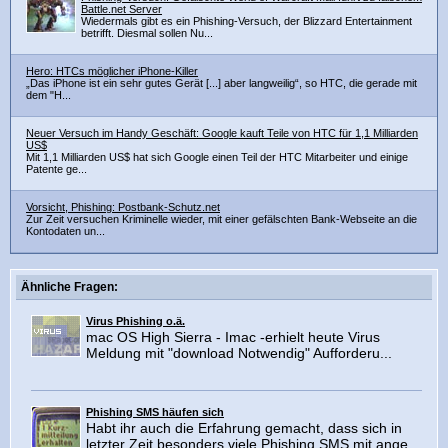
Battle.net Server
Wiedermals gibt es ein Phishing-Versuch, der Blizzard Entertainment
betrifft. Diesmal sollen Nu...
Hero: HTCs möglicher iPhone-Killer
„Das iPhone ist ein sehr gutes Gerät [...] aber langweilig“, so HTC, die gerade mit
dem "H...
Neuer Versuch im Handy Geschäft: Google kauft Teile von HTC für 1,1 Milliarden
US$
Mit 1,1 Milliarden US$ hat sich Google einen Teil der HTC Mitarbeiter und einige
Patente ge...
Vorsicht, Phishing: Postbank-Schutz.net
Zur Zeit versuchen Kriminelle wieder, mit einer gefälschten Bank-Webseite an die
Kontodaten un...
Ähnliche Fragen:
Virus Phishing o.ä.
mac OS High Sierra - Imac -erhielt heute Virus
Meldung mit "download Notwendig" Aufforderu...
Phishing SMS häufen sich
Habt ihr auch die Erfahrung gemacht, dass sich in
letzter Zeit besonders viele Phishing SMS mit ange...