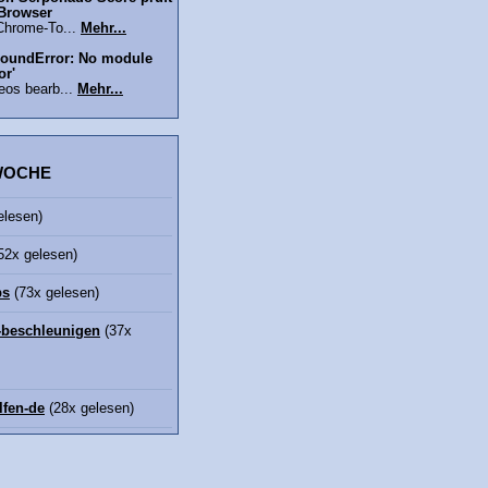
 Browser
Chrome-To...
Mehr...
oundError: No module
or'
eos bearb...
Mehr...
 WOCHE
elesen)
52x gelesen)
bs
(73x gelesen)
beschleunigen
(37x
lfen-de
(28x gelesen)