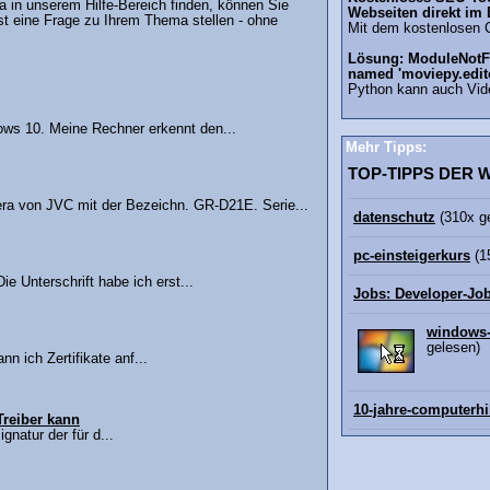
in unserem Hilfe-Bereich finden, können Sie
Webseiten direkt im
st eine Frage zu Ihrem Thema stellen - ohne
Mit dem kostenlosen 
Lösung: ModuleNotF
named 'moviepy.edit
Python kann auch Vid
ows 10. Meine Rechner erkennt den...
Mehr Tipps:
TOP-TIPPS DER
ra von JVC mit der Bezeichn. GR-D21E. Serie...
datenschutz
(310x g
pc-einsteigerkurs
(1
e Unterschrift habe ich erst...
Jobs: Developer-Jo
windows-
gelesen)
n ich Zertifikate anf...
10-jahre-computerhi
 Treiber kann
natur der für d...