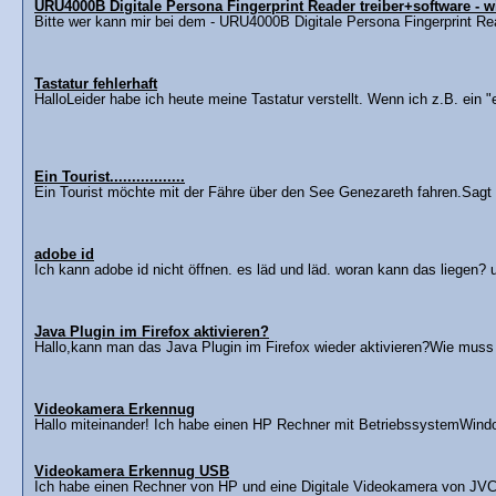
URU4000B Digitale Persona Fingerprint Reader treiber+software - w
Bitte wer kann mir bei dem - URU4000B Digitale Persona Fingerprint Read
Tastatur fehlerhaft
HalloLeider habe ich heute meine Tastatur verstellt. Wenn ich z.B. ein "e
Ein Tourist.................
Ein Tourist möchte mit der Fähre über den See Genezareth fahren.Sagt 
adobe id
Ich kann adobe id nicht öffnen. es läd und läd. woran kann das liegen? 
Java Plugin im Firefox aktivieren?
Hallo,kann man das Java Plugin im Firefox wieder aktivieren?Wie muss
Videokamera Erkennug
Hallo miteinander! Ich habe einen HP Rechner mit BetriebssystemWind
Videokamera Erkennug USB
Ich habe einen Rechner von HP und eine Digitale Videokamera von JVC