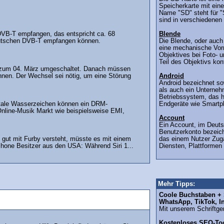
Speicherkarte mit ein
Name "SD" steht für "
sind in verschiedenen 
VB-T empfangen, das entspricht ca. 68
Blende
Deutschen DVB-T empfangen können.
Die Blende, oder auch 
eine mechanische Vorr
Objektives bei Foto- 
Teil des Objektivs kontr
n zum 04. März umgeschaltet. Danach müssen
nnen. Der Wechsel sei nötig, um eine Störung
Android
Android bezeichnet so
als auch ein Unternehm
Betriebssystem, das h
itale Wasserzeichen können ein DRM-
Endgeräte wie Smartph
line-Musik Markt wie beispielsweise EMI,
Account
Ein Account, im Deut
Benutzerkonto bezeichne
o gut mit Furby versteht, müsste es mit einem
das einem Nutzer Zug
Phone Besitzer aus den USA: Während Siri 1...
Diensten, Plattformen
Mehr Tipps:
Coole Buchstaben + S
WhatsApp, TikTok, I
Mit unserem Schriftgen
Kostenloses SEO-Too