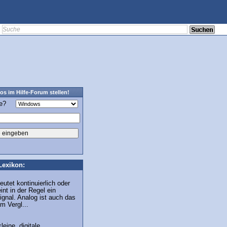
os im Hilfe-Forum stellen!
ge?
Lexikon:
eutet kontinuierlich oder
nt in der Regel ein
ignal. Analog ist auch das
Im Vergl...
leine, digitale