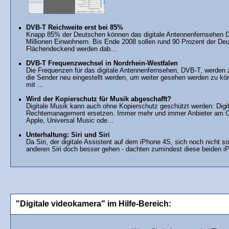
DVB-T Reichweite erst bei 85%
Knapp 85% der Deutschen können das digitale Antennenfernsehen D
Millionen Einwohnern. Bis Ende 2008 sollen rund 90 Prozent der 
Flächendeckend werden dab...
DVB-T Frequenzwechsel in Nordrhein-Westfalen
Die Frequenzen für das digitale Antennenfernsehen, DVB-T, werde
die Sender neu eingestellt werden, um weiter gesehen werden zu kö
mit ...
Wird der Kopierschutz für Musik abgeschafft?
Digitale Musik kann auch ohne Kopierschutz geschützt werden: Dig
Rechtemanagement ersetzen. Immer mehr und immer Anbieter am On
Apple, Universal Music ode...
Unterhaltung: Siri und Siri
Da Siri, der digitale Assistent auf dem iPhone 4S, sich noch nicht s
anderen Siri doch besser gehen - dachten zumindest diese beiden i
"Digitale videokamera" im Hilfe-Bereich: