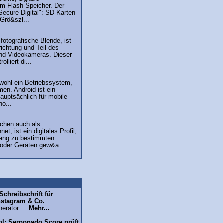
em Flash-Speicher. Der
Secure Digital": SD-Karten
Grö&szl...
fotografische Blende, ist
ichtung und Teil des
und Videokameras. Dieser
olliert di...
wohl ein Betriebssystem,
en. Android ist ein
auptsächlich für mobile
o...
schen auch als
t, ist ein digitales Profil,
ang zu bestimmten
 oder Geräten gew&a...
chreibschrift für
nstagram & Co.
erator ...
Mehr...
l: Serponado Score prüft