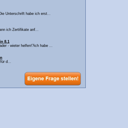
e Unterschrift habe ich erst...
n ich Zertifikate anf...
in 8.1
er - wieter helfen!?ich habe ...
nn
ür d...