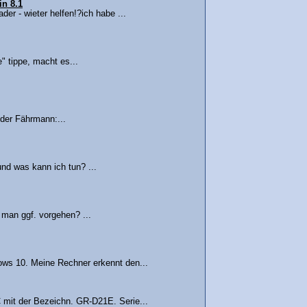
in 8.1
er - wieter helfen!?ich habe ...
" tippe, macht es...
der Fährmann:...
und was kann ich tun? ...
 man ggf. vorgehen? ...
ows 10. Meine Rechner erkennt den...
 mit der Bezeichn. GR-D21E. Serie...