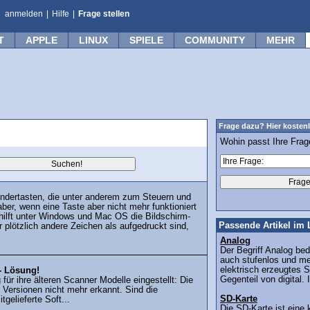
anmelden
|
Hilfe
|
Frage stellen
T
APPLE
LINUX
SPIELE
COMMUNITY
MEHR
Frage dazu? Hier kostenl
Wohin passt Ihre Fra
ondertasten, die unter anderem zum Steuern und
aber, wenn eine Taste aber nicht mehr funktioniert
 hilft unter Windows und Mac OS die Bildschirm-
Passende Artikel im 
 plötzlich andere Zeichen als aufgedruckt sind,
Analog
Der Begriff Analog bed
auch stufenlos und mei
elektrisch erzeugtes S
- Lösung!
Gegenteil von digital. 
 für ihre älteren Scanner Modelle eingestellt: Die
Versionen nicht mehr erkannt. Sind die
SD-Karte
tgelieferte Soft...
Die SD-Karte ist eine k