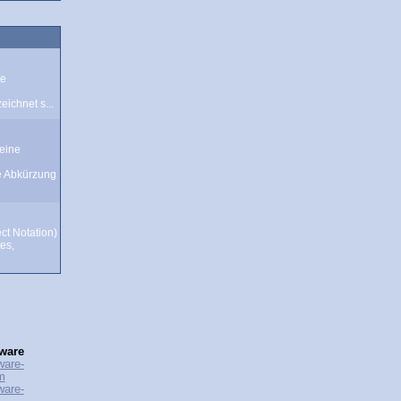
te
ichnet s...
eine
e Abkürzung
ct Notation)
tes,
ware
ware-
m
ware-