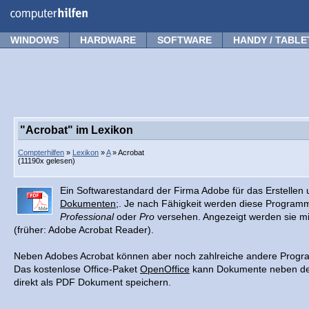
Forum
Tipps
News
Frage stellen
WINDOWS
HARDWARE
SOFTWARE
HANDY / TABLE
"Acrobat" im Lexikon
Compterhilfen
»
Lexikon
»
A
» Acrobat
(11190x gelesen)
Ein Softwarestandard der Firma Adobe für das Erstellen
Dokumenten
;. Je nach Fähigkeit werden diese Progra
Professional
oder
Pro
versehen. Angezeigt werden sie m
(früher: Adobe Acrobat Reader).
Neben Adobes Acrobat können aber noch zahlreiche andere Prog
Das kostenlose Office-Paket
OpenOffice
kann Dokumente neben de
direkt als PDF Dokument speichern.