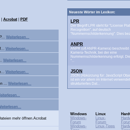
Neueste Wörter im Lexikon:
|
Acrobat
|
PDF
LPR
Der Begriff LPR steht für "License Pla
Recognition", auf deutsch
"Nummernschilderkennung". Dies beze
P...
Weiterlesen...
ANPR
ANPR (oft ANPR-Kamera) beschreibt 
f...
Weiterlesen...
Kamera-Technik, bei der eine
Nummernschilderkennung erfolgt. Di
..
Weiterlesen...
"...
JSON
e...
Weiterlesen...
JSON (Abkürzung für: JavaScript Obje
ist ein vor allem im Internet verwende
strukturiertes Dat...
n ...
Weiterlesen...
eiterlesen...
eiterlesen...
Windows
Linux
Hard
Windows-
Linux-
Hard
Dateien mehr öffnen.Acrobat
Forum
Forum
Foru
Windows-
Linux-Tipps
Hard