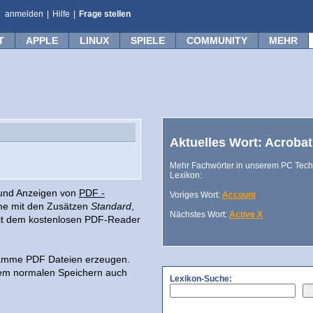
anmelden
|
Hilfe
|
Frage stellen
T
APPLE
LINUX
SPIELE
COMMUNITY
MEHR
Aktuelles Wort: Acrobat
Mehr Fachwörter in unserem PC Tech
Lexikon:
 und Anzeigen von
PDF -
Voriges Wort:
Account
mme mit den Zusätzen
Standard
,
Nächstes Wort:
Active X
it dem kostenlosen PDF-Reader
ramme PDF Dateien erzeugen.
m normalen Speichern auch
Lexikon-Suche: