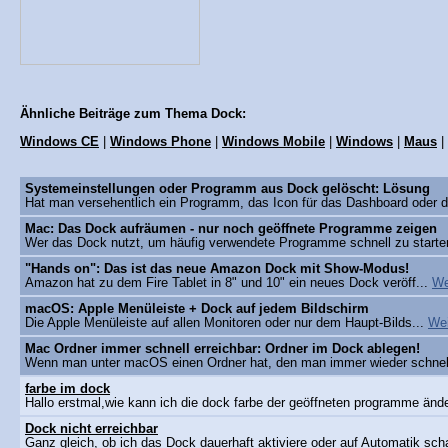
Ähnliche Beiträge zum Thema Dock:
Windows CE
|
Windows Phone
|
Windows Mobile
|
Windows
|
Maus
|
Systemeinstellungen oder Programm aus Dock gelöscht: Lösung
Hat man versehentlich ein Programm, das Icon für das Dashboard oder d
Mac: Das Dock aufräumen - nur noch geöffnete Programme zeigen
Wer das Dock nutzt, um häufig verwendete Programme schnell zu starte
"Hands on": Das ist das neue Amazon Dock mit Show-Modus!
Amazon hat zu dem Fire Tablet in 8" und 10" ein neues Dock veröff...
We
macOS: Apple Menüleiste + Dock auf jedem Bildschirm
Die Apple Menüleiste auf allen Monitoren oder nur dem Haupt-Bilds...
Wei
Mac Ordner immer schnell erreichbar: Ordner im Dock ablegen!
Wenn man unter macOS einen Ordner hat, den man immer wieder schnell
farbe im dock
Hallo erstmal,wie kann ich die dock farbe der geöffneten programme änder
Dock nicht erreichbar
Ganz gleich, ob ich das Dock dauerhaft aktiviere oder auf Automatik schal