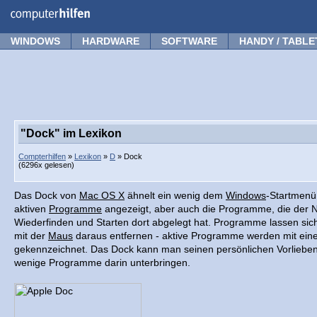
Forum
Tipps
News
Frage stellen
WINDOWS
HARDWARE
SOFTWARE
HANDY / TABLE
"Dock" im Lexikon
Compterhilfen
»
Lexikon
»
D
» Dock
(6296x gelesen)
Das Dock von
Mac OS X
ähnelt ein wenig dem
Windows
-Startmenü
aktiven
Programme
angezeigt, aber auch die Programme, die der 
Wiederfinden und Starten dort abgelegt hat. Programme lassen sich
mit der
Maus
daraus entfernen - aktive Programme werden mit ein
gekennzeichnet. Das Dock kann man seinen persönlichen Vorlieben
wenige Programme darin unterbringen.