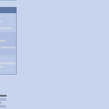
te
ichnet s...
eine
e Abkürzung
ct Notation)
tes,
ware
ware-
m
ware-