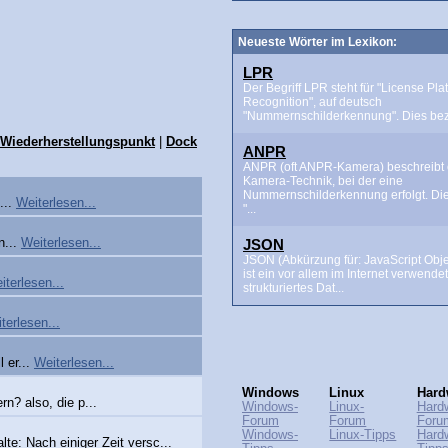
Neueste Wörter im Lexikon:
LPR
Der Begriff LPR steht für "License Pla
Recognition", auf deutsch
"Nummernschilderkennung". Dies beze
Wiederherstellungspunkt
|
Dock
ANPR
ANPR (oft ANPR-Kamera) beschreibt 
Kamera-Technik, bei der eine
Nummernschilderkennung erfolgt. Di
...
Weiterlesen...
"...
JSON
n...
Weiterlesen...
JSON (Abkürzung für: JavaScript Obje
ist ein vor allem im Internet verwende
iterlesen...
strukturiertes Dat...
terlesen...
 er...
Weiterlesen...
Windows
Linux
Hard
n? also, die p...
Windows-
Linux-
Hard
Forum
Forum
Foru
Windows-
Linux-Tipps
Hard
te: Nach einiger Zeit versc...