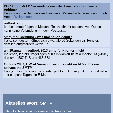
POP3 und SMTP Server-Adressen der Freemail- und Email-
Anbieter
Den Zugang zu den meisten Freemail-, Webmail oder sonstigen Email-
Anbi...
Weiterlesen...
outlook smtp
Ich bekomme folgende Meldung:Testnachricht senden: Von Outlook
kann keine Verbindung mit dem Postaus...
smtp.mail Meldung - was mache ich damit?
Hallo, seit gestern öffnet sich etwa alle 60 Sekunden ein Fenster, in
dem ich aufgefordert werde Be...
win10.gmail in outlook 2013 smtp funktioniert nicht
Ihr lieben, ich bin umgezogen nun funtkioniert beim outlook2013 (win10)
das smtp 587 TLS und 465 SSL...
Outlook 2007, E-Mail Versand freent.de geht nicht 550 Please
activate the SMTP
Hallo,ich bin Christian, nicht sehr geübt im Umgang mit PC`s und habe
seit ein paar Tagen ein E-Mai...
Aktuelles Wort: SMTP
Mehr Fachwörter in unserem PC Technik Lexikon: