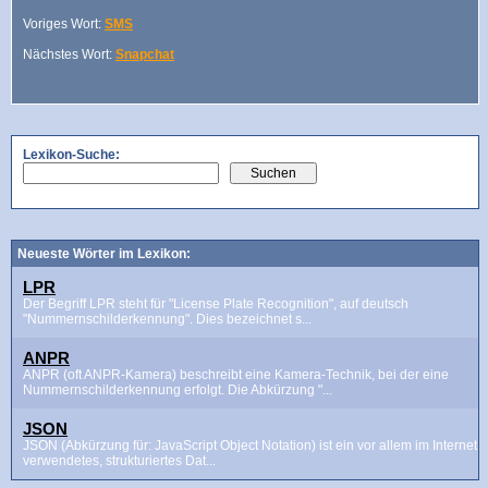
Voriges Wort:
SMS
Nächstes Wort:
Snapchat
Lexikon-Suche:
Neueste Wörter im Lexikon:
LPR
Der Begriff LPR steht für "License Plate Recognition", auf deutsch
"Nummernschilderkennung". Dies bezeichnet s...
ANPR
ANPR (oft ANPR-Kamera) beschreibt eine Kamera-Technik, bei der eine
Nummernschilderkennung erfolgt. Die Abkürzung "...
JSON
JSON (Abkürzung für: JavaScript Object Notation) ist ein vor allem im Internet
verwendetes, strukturiertes Dat...