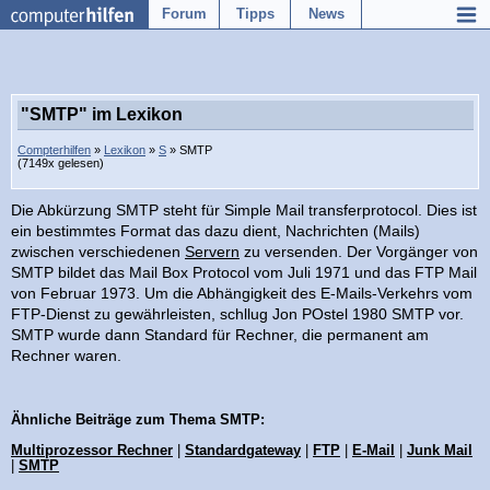
Forum
Tipps
News
"SMTP" im Lexikon
Compterhilfen
»
Lexikon
»
S
» SMTP
(7149x gelesen)
Die Abkürzung SMTP steht für Simple Mail transferprotocol. Dies ist
ein bestimmtes Format das dazu dient, Nachrichten (Mails)
zwischen verschiedenen
Servern
zu versenden. Der Vorgänger von
SMTP bildet das Mail Box Protocol vom Juli 1971 und das FTP Mail
von Februar 1973. Um die Abhängigkeit des E-Mails-Verkehrs vom
FTP-Dienst zu gewährleisten, schllug Jon POstel 1980 SMTP vor.
SMTP wurde dann Standard für Rechner, die permanent am
Rechner waren.
Ähnliche Beiträge zum Thema SMTP:
Multiprozessor Rechner
|
Standardgateway
|
FTP
|
E-Mail
|
Junk Mail
|
SMTP