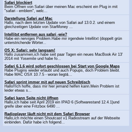
Safari blockiert
Beim Öffnen von Safari über meinen Mac erscheint ein Plug in mit
"safari - emblem", welc...
Darstellung Safari auf Mac
Hallo, nach dem letzten Update von Safari auf 13.0.2. und einem
gleichzeitigen Update von StarMoney ...
Intellitxt entfernen aus safari -wie?
Habe ein nerviges Problem.Habe mir irgendwie Intellitxt (doppelt grün
unterstrichende Wörter...
OS X: Safari: sehr langsam!
Hallo zusammen,ich habe seit paar Tagen ein neues MacBook Air 13'
2014 mit Yosemite und habe fo...
Safari 6.1.6 wird sofort geschlossen bei Start von Google Maps
Habe Plugins wieder erlaubt und auch Popups, doch Problem bleibt.
Habe MAC OSX 10.7.5 - woran liegt&...
Safari sprint immer mit auf neuen Schreibtisch
Hallo!!Ich hoffe, dass mir hier jemand helfen kann.Mein Problem ist
leider etwas s...
Safari kann Seite nicht öffnen
Hallo,ich habe seit April 2019 ein IPAD 6 (Softwarestand 12.4.1)und
greife über eine Fritzbox 6490 ...
Radioplayer läuft nicht mit dem Safari Browser
Hallo,ich möchte einen Shoutcast v1 Radiostream auf der Webseite
einbinden. Dafür habe ich folgend...