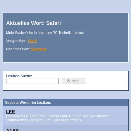
Aktuelles Wort: Safari
Mehr Fachwörter in unserem PC Technik Lexikon:
Voriges Wort:
SaaS
Nächstes Wort:
Sampling
Lexikon-Suche:
Neueste Wörter im Lexikon:
LPR
Der Begriff LPR steht für "License Plate Recognition", auf deutsch
"Nummernschilderkennung". Dies bezeichnet s...
ANPR