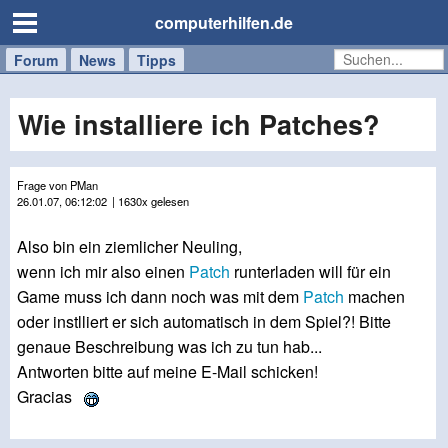
computerhilfen.de
Forum
Handy
Windows
Mac
News
Tipps
/
Tablet
Wie installiere ich Patches?
Frage von PMan
26.01.07, 06:12:02
| 1630x gelesen
Also bin ein ziemlicher Neuling,
wenn ich mir also einen
Patch
runterladen will für ein
Game muss ich dann noch was mit dem
Patch
machen
oder instlliert er sich automatisch in dem Spiel?! Bitte
genaue Beschreibung was ich zu tun hab...
Antworten bitte auf meine E-Mail schicken!
Gracias