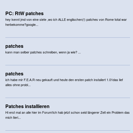
PC: RtW patches
hey kennt jmd von eine siete ,wo ich ALLE englischen(!) patches von Rome total war
herbekomme?google...
patches
kann man selber patches schreiben, wenn ja wie? ...
patches
ich habe mir F.E.A.R neu gekauft und heute den ersten patch instaliert 1.01das lief
alles ohne probl...
Patches installieren
Hi erst mal an alle hier im Forum!Ich hab jetzt schon seid längerer Zeit ein Problem das
mich tieri...