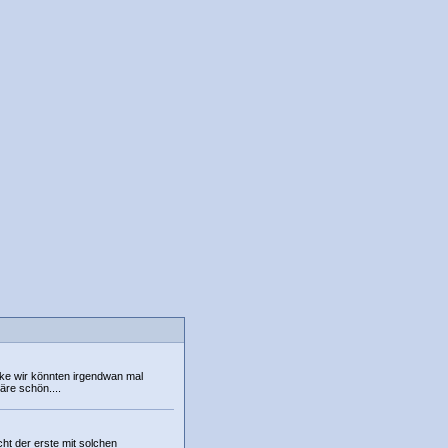
ike wir könnten irgendwan mal
re schön....
cht der erste mit solchen