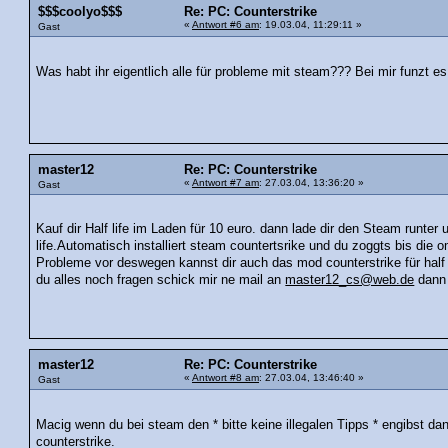
$$$coolyo$$$
Re: PC: Counterstrike
«
Antwort #6 am
: 19.03.04, 11:29:11 »
Gast
Was habt ihr eigentlich alle für probleme mit steam??? Bei mir funzt e
master12
Re: PC: Counterstrike
«
Antwort #7 am
: 27.03.04, 13:36:20 »
Gast
Kauf dir Half life im Laden für 10 euro. dann lade dir den Steam runter u
life.Automatisch installiert steam countertsrike und du zoggts bis d
Probleme vor deswegen kannst dir auch das mod counterstrike für half 
du alles noch fragen schick mir ne mail an
master12_cs@web.de
dann 
master12
Re: PC: Counterstrike
«
Antwort #8 am
: 27.03.04, 13:46:40 »
Gast
Macig wenn du bei steam den * bitte keine illegalen Tipps * engibst dann
counterstrike.