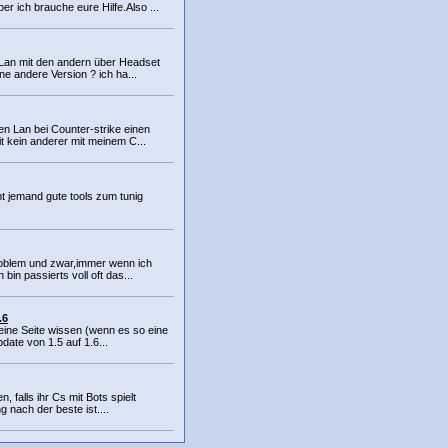
er ich brauche eure Hilfe.Also ...
 Lan mit den andern über Headset
e andere Version ? ich ha...
ten Lan bei Counter-strike einen
 kein anderer mit meinem C...
 jemand gute tools zum tunig
roblem und zwar,immer wenn ich
 bin passierts voll oft das...
.6
eine Seite wissen (wenn es so eine
pdate von 1.5 auf 1.6...
en, falls ihr Cs mit Bots spielt
 nach der beste ist....