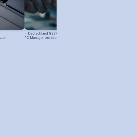
In Deutschland GESPERRT: Microsoft
 zum
PC Manager trotzdem installieren
! #windowstipps