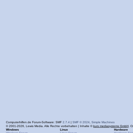
Computerhilfen.de Forum-Software: SMF
2.7.4
|
SMF © 2024
,
Simple Machines
© 2001-2026, Lewis Media. Alle Rechte vorbehalten | Inhalte ©
kurs mediasystems GmbH
. O
Windows
Linux
Hardware
Windows-Forum
Linux-Forum
Hardware-Fo