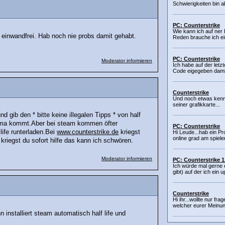
Schwierigkeiten bin ab
PC: Counterstrike
Wie kann ich auf ner
s einwandfrei. Hab noch nie probs damit gehabt.
Reden brauche ich ein
PC: Counterstrike
Moderator informieren
Ich habe auf der letz
Code eigegeben damit
Counterstrike
Und noch etwas kennt
seiner grafikkarte...
nd gib den * bitte keine illegalen Tipps * von half
ie oma kommt.Aber bei steam kommen öfter
PC: Counterstrike
life runterladen.Bei
www.counterstrike.de
kriegst
Hi Leude...hab ein P
online grad am spielen
kriegst du sofort hilfe das kann ich schwören.
Moderator informieren
PC: Counterstrike 1
Ich würde mal gerne 
gibt) auf der ich ein u
Counterstrike
Hi ihr...wollte nur frag
welcher eurer Meinung
 installiert steam automatisch half life und