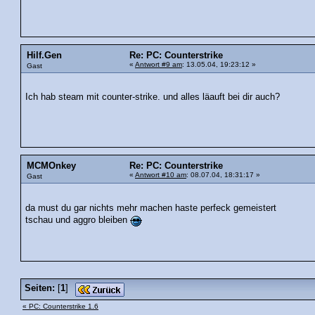
Hilf.Gen
Re: PC: Counterstrike
«
Antwort #9 am
: 13.05.04, 19:23:12 »
Gast
Ich hab steam mit counter-strike. und alles läauft bei dir auch?
MCMOnkey
Re: PC: Counterstrike
«
Antwort #10 am
: 08.07.04, 18:31:17 »
Gast
da must du gar nichts mehr machen haste perfeck gemeistert
tschau und aggro bleiben
Seiten:
[
1
]
« PC: Counterstrike 1.6