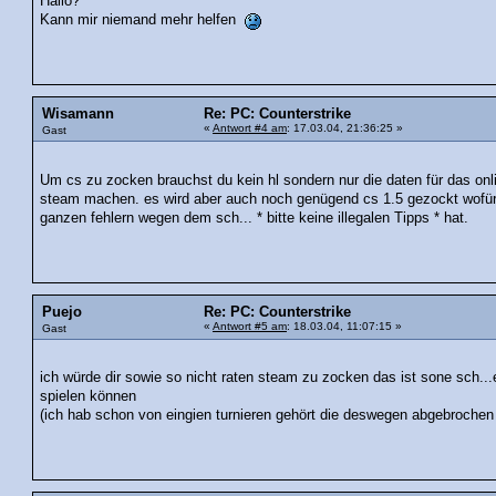
Hallo?
Kann mir niemand mehr helfen
Wisamann
Re: PC: Counterstrike
«
Antwort #4 am
: 17.03.04, 21:36:25 »
Gast
Um cs zu zocken brauchst du kein hl sondern nur die daten für das o
steam machen. es wird aber auch noch genügend cs 1.5 gezockt wofür
ganzen fehlern wegen dem sch... * bitte keine illegalen Tipps * hat.
Puejo
Re: PC: Counterstrike
«
Antwort #5 am
: 18.03.04, 11:07:15 »
Gast
ich würde dir sowie so nicht raten steam zu zocken das ist sone sch...e 
spielen können
(ich hab schon von eingien turnieren gehört die deswegen abgebrochen 