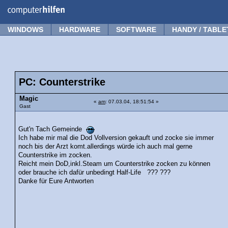
Forum
Tipps
News
Frage stellen
WINDOWS
HARDWARE
SOFTWARE
HANDY / TABLE
PC: Counterstrike
Magic
«
am
: 07.03.04, 18:51:54 »
Gast
Gut'n Tach Gemeinde
Ich habe mir mal die Dod Vollversion gekauft und zocke sie immer
noch bis der Arzt komt.allerdings würde ich auch mal gerne
Counterstrike im zocken.
Reicht mein DoD,inkl.Steam um Counterstrike zocken zu können
oder brauche ich dafür unbedingt Half-Life ??? ???
Danke für Eure Antworten