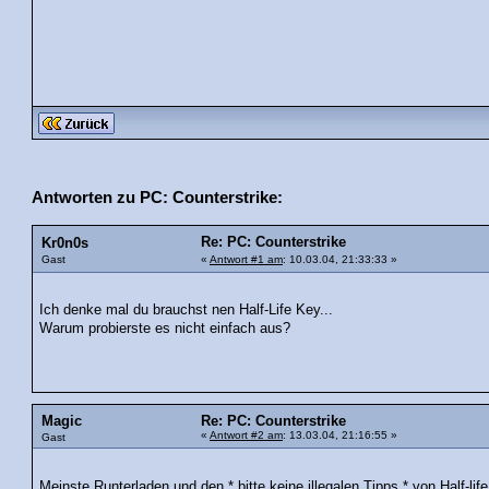
Antworten zu PC: Counterstrike:
Re: PC: Counterstrike
Kr0n0s
Gast
«
Antwort #1 am
: 10.03.04, 21:33:33 »
Ich denke mal du brauchst nen Half-Life Key...
Warum probierste es nicht einfach aus?
Magic
Re: PC: Counterstrike
«
Antwort #2 am
: 13.03.04, 21:16:55 »
Gast
Meinste Runterladen und den * bitte keine illegalen Tipps * von Half-life