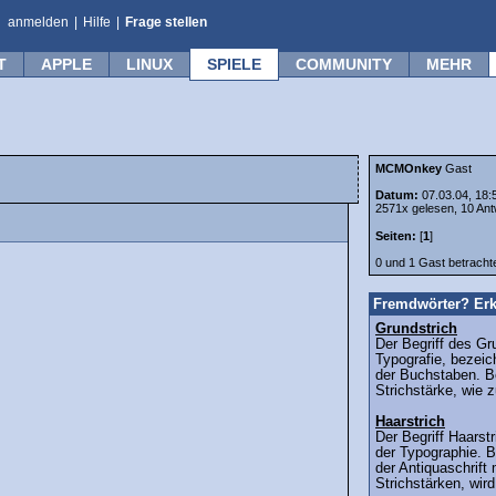
anmelden
|
Hilfe
|
Frage stellen
T
APPLE
LINUX
SPIELE
COMMUNITY
MEHR
MCMOnkey
Gast
Datum:
07.03.04, 18:
2571x gelesen, 10 Ant
Seiten:
[
1
]
0 und 1 Gast betrach
Fremdwörter? Erk
Grundstrich
Der Begriff des Gr
Typografie, bezeic
der Buchstaben. Be
Strichstärke, wie 
Haarstrich
Der Begriff Haars
der Typographie. B
der Antiquaschrift 
Strichstärken, wird