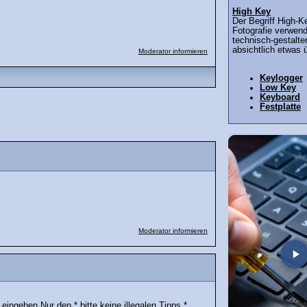
High Key
Der Begriff High-K
Fotografie verwend
technisch-gestalte
absichtlich etwas ü
Moderator informieren
Keylogger
Low Key
Keyboard
Festplatte
Moderator informieren
 eingeben.Nur den * bitte keine illegalen Tipps *