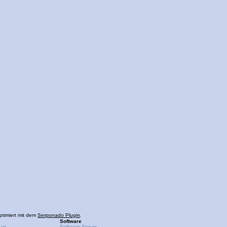
ptimiert mit dem
Serponado Plugin
.
Software
rum
Software-Forum