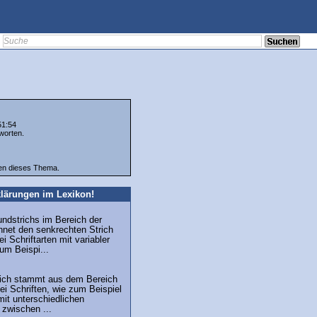
51:54
worten.
ten dieses Thema.
lärungen im Lexikon!
undstrichs im Bereich der
hnet den senkrechten Strich
i Schriftarten mit variabler
zum Beispi...
trich stammt aus dem Bereich
ei Schriften, wie zum Beispiel
mit unterschiedlichen
 zwischen ...