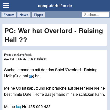
computerhilfen.de
Forum
Handy
Windows
Mac
News
Tipps
/
Tablet
PC: Wer hat Overlord - Raising
Hell ??
Frage von GameFreak
29.04.08, 14:53:20
| 1334x gelesen
Suche jemanden mit der das Spiel 'Overlord - Raising
Hell' (Original
) hat.
Meine Cd ist kaputt und ich brauche auf dieser eine kleine
bestimmte Datei. Hoffe das jemand mir sie schicken kann.
Meine
Icq
Nr: 435-099-438