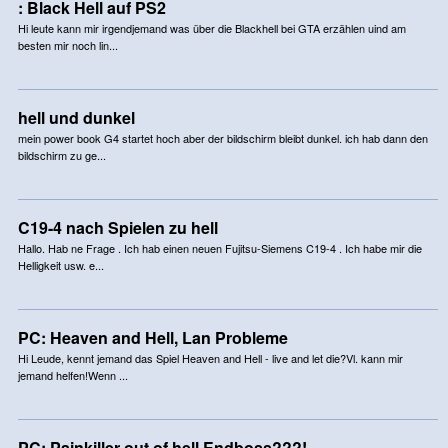
: Black Hell auf PS2
Hi leute kann mir irgendjemand was über die Blackhell bei GTA erzählen uind am
besten mir noch lin...
hell und dunkel
mein power book G4 startet hoch aber der bildschirm bleibt dunkel. ich hab dann den
bildschirm zu ge...
C19-4 nach Spielen zu hell
Hallo. Hab ne Frage . Ich hab einen neuen Fujitsu-Siemens C19-4 . Ich habe mir die
Helligkeit usw. e...
PC: Heaven and Hell, Lan Probleme
Hi Leude, kennt jemand das Spiel Heaven and Hell - live and let die?Vl. kann mir
jemand helfen!Wenn ...
PC: Painkiller out of hell Endboss???!