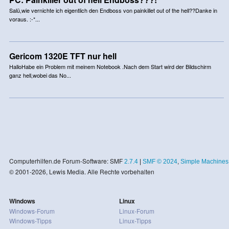
Salü,wie vernichte ich eigentlich den Endboss von painkillet out of the hell??Danke in
voraus. :-*...
Gericom 1320E TFT nur hell
HalloHabe ein Problem mit meinem Notebook .Nach dem Start wird der Bildschirm
ganz hell,wobei das No...
Computerhilfen.de Forum-Software: SMF
2.7.4
|
SMF © 2024
,
Simple Machines
© 2001-2026, Lewis Media. Alle Rechte vorbehalten
Windows
Linux
Windows-Forum
Linux-Forum
Windows-Tipps
Linux-Tipps