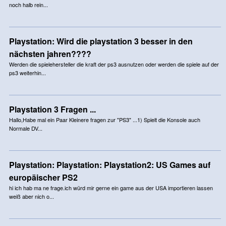
noch halb rein...
Playstation: Wird die playstation 3 besser in den
nächsten jahren????
Werden die spielehersteller die kraft der ps3 ausnutzen oder werden die spiele auf der
ps3 weiterhin...
Playstation 3 Fragen ...
Hallo,Habe mal ein Paar Kleinere fragen zur "PS3" ...1) Spielt die Konsole auch
Normale DV...
Playstation: Playstation: Playstation2: US Games auf
europäischer PS2
hi ich hab ma ne frage.ich würd mir gerne ein game aus der USA importieren lassen
weiß aber nich o...