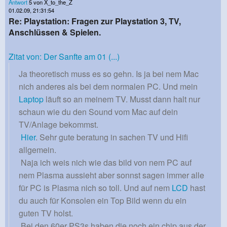
Antwort
5 von X_to_the_Z
01.02.09, 21:31:54
Re: Playstation: Fragen zur Playstation 3, TV,
Anschlüssen & Spielen.
Zitat von: Der Sanfte am 01 (...)
Ja theoretisch muss es so gehn. Is ja bei nem Mac
nich anderes als bei dem normalen PC. Und mein
Laptop
läuft so an meinem TV. Musst dann halt nur
schaun wie du den Sound vom Mac auf dein
TV/Anlage bekommst.
Hier
. Sehr gute beratung in sachen TV und Hifi
allgemein.
Naja ich weis nich wie das bild von nem PC auf
nem Plasma aussieht aber sonnst sagen immer alle
für PC is Plasma nich so toll. Und auf nem
LCD
hast
du auch für Konsolen ein Top Bild wenn du ein
guten TV holst.
Bei den 60er PS3s haben die noch ein chip aus der