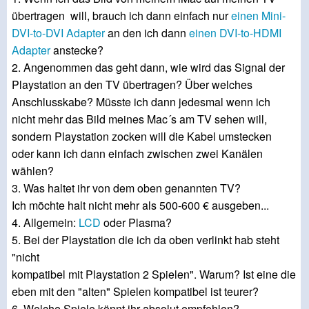
übertragen will, brauch ich dann einfach nur
einen Mini-
DVI-to-DVI Adapter
an den ich dann
einen DVI-to-HDMI
Adapter
anstecke?
2. Angenommen das geht dann, wie wird das Signal der
Playstation an den TV übertragen? Über welches
Anschlusskabe? Müsste ich dann jedesmal wenn ich
nicht mehr das Bild meines Mac´s am TV sehen will,
sondern Playstation zocken will die Kabel umstecken
oder kann ich dann einfach zwischen zwei Kanälen
wählen?
3. Was haltet ihr von dem oben genannten TV?
Ich möchte halt nicht mehr als 500-600 € ausgeben...
4. Allgemein:
LCD
oder Plasma?
5. Bei der Playstation die ich da oben verlinkt hab steht
"nicht
kompatibel mit Playstation 2 Spielen". Warum? Ist eine die
eben mit den "alten" Spielen kompatibel ist teurer?
6. Welche Spiele könnt ihr absolut empfehlen?