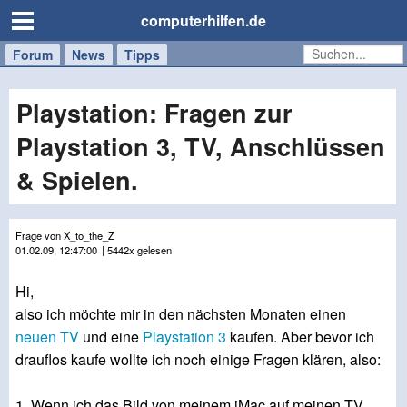
computerhilfen.de
Forum
Handy
Windows
Mac
News
Tipps
/
Tablet
Playstation: Fragen zur
Playstation 3, TV, Anschlüssen
& Spielen.
Frage von X_to_the_Z
01.02.09, 12:47:00
| 5442x gelesen
Hi,
also ich möchte mir in den nächsten Monaten einen
neuen TV
und eine
Playstation 3
kaufen. Aber bevor ich
drauflos kaufe wollte ich noch einige Fragen klären, also:
1. Wenn ich das Bild von meinem iMac auf meinen TV