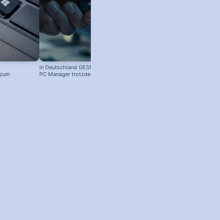
In Deutschland GESPERRT: Microsoft
 zum
PC Manager trotzdem installieren
! #windowstipps