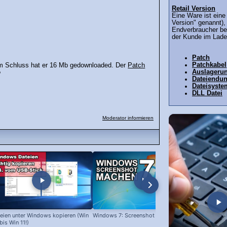
Retail Version
Eine Ware ist eine 
Version" genannt),
Endverbraucher be
der Kunde im Laden
Patch
Patchkabel
m Schluss hat er 16 Mb gedownloaded. Der
Patch
Auslagerun
?
Dateiendu
Dateisyste
DLL Datei
Moderator informieren
eien unter Windows kopieren (Win
Windows 7: Screenshot machen
Programme l
bis Win 11!)