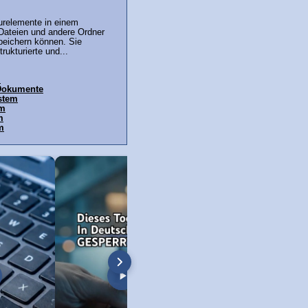
urelemente in einem
Dateien und andere Ordner
peichern können. Sie
rukturierte und...
m
 Dokumente
stem
em
m
m
öschen unter Windows 11