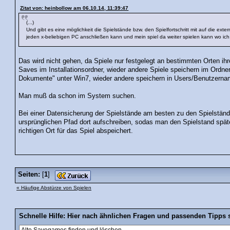
Zitat von: heinbollow am 06.10.14, 11:39:47
(...)
Und gibt es eine möglichkeit die Spielstände bzw. den Spielfortschritt mit auf die exte
jeden x-beliebigen PC anschließen kann und mein spiel da weiter spielen kann wo ich 
Das wird nicht gehen, da Spiele nur festgelegt an bestimmten Orten i
Saves im Installationsordner, wieder andere Spiele speichern im Ordn
Dokumente" unter Win7, wieder andere speichern in Users/Benutzernam
Man muß da schon im System suchen.
Bei einer Datensicherung der Spielstände am besten zu den Spielständ
ursprünglichen Pfad dort aufschreiben, sodas man den Spielstand späte
richtigen Ort für das Spiel abspeichert.
Seiten:
[
1
]
« Häufige Abstürze von Spielen
Schnelle Hilfe: Hier nach ähnlichen Fragen und passenden Tipps 