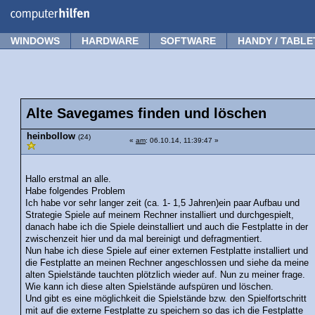
Forum
Tipps
News
Frage stellen
WINDOWS
HARDWARE
SOFTWARE
HANDY / TABLE
Alte Savegames finden und löschen
heinbollow
(24)
«
am
: 06.10.14, 11:39:47 »
Hallo erstmal an alle.
Habe folgendes Problem
Ich habe vor sehr langer zeit (ca. 1- 1,5 Jahren)ein paar Aufbau und
Strategie Spiele auf meinem Rechner installiert und durchgespielt,
danach habe ich die Spiele deinstalliert und auch die Festplatte in der
zwischenzeit hier und da mal bereinigt und defragmentiert.
Nun habe ich diese Spiele auf einer externen Festplatte installiert und
die Festplatte an meinen Rechner angeschlossen und siehe da meine
alten Spielstände tauchten plötzlich wieder auf. Nun zu meiner frage.
Wie kann ich diese alten Spielstände aufspüren und löschen.
Und gibt es eine möglichkeit die Spielstände bzw. den Spielfortschritt
mit auf die externe Festplatte zu speichern so das ich die Festplatte