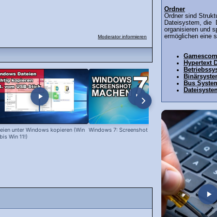
Ordner
Ordner sind Strukt
Dateisystem, die 
organisieren und s
ermöglichen eine st
Moderator informieren
Gamesco
Hypertext
Betriebssy
Binärsyst
Bus Syste
Dateisyste
eien unter Windows kopieren (Win
Windows 7: Screenshot machen
Programme l
bis Win 11!)