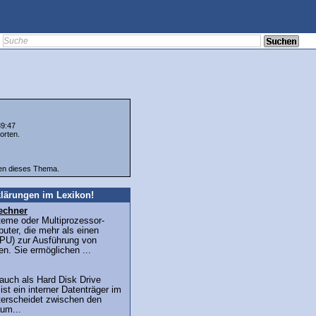
39:47
orten.
ten dieses Thema.
lärungen im Lexikon!
echner
teme oder Multiprozessor-
uter, die mehr als einen
PU) zur Ausführung von
n. Sie ermöglichen ...
 auch als Hard Disk Drive
st ein interner Datenträger im
erscheidet zwischen den
um...