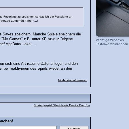
rne Festplatte zu speichern so das ich die Festplatte an
gerade aufgehört habe. (...)
hre Saves speichern. Manche Spiele speichern die
er "My Games" z.B. unter XP bzw. in "eigene
Wichtige Windows
e/ AppData/ Lokal ...
Tastenkombinationen
schnelleren Arbeiten
en sich eine Art readme-Datei anlegen und den
r bei reaktivieren des Spiels wieder an den
Moderator informieren
Strategiespiel (ähnlich wie Empire Earth) »
suchen!