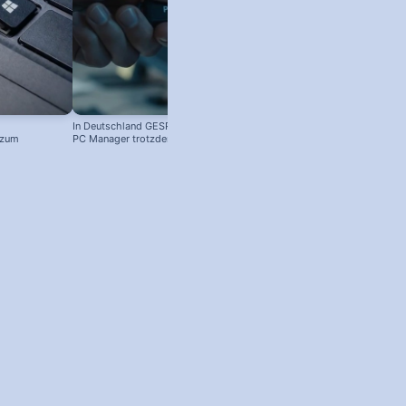
In Deutschland GESPERRT: Microsoft
 zum
PC Manager trotzdem installieren
! #windowstipps