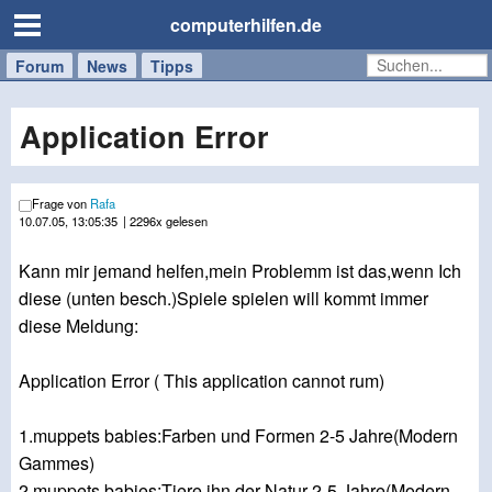
computerhilfen.de
Forum
Handy
Windows
Mac
News
Tipps
/
Tablet
Application Error
Frage von
Rafa
10.07.05, 13:05:35
| 2296x gelesen
Kann mir jemand helfen,mein Problemm ist das,wenn Ich
diese (unten besch.)Spiele spielen will kommt immer
diese Meldung:
Application Error ( This application cannot rum)
1.muppets babies:Farben und Formen 2-5 Jahre(Modern
Gammes)
2.muppets babies:Tiere ihn der Natur 2-5 Jahre(Modern