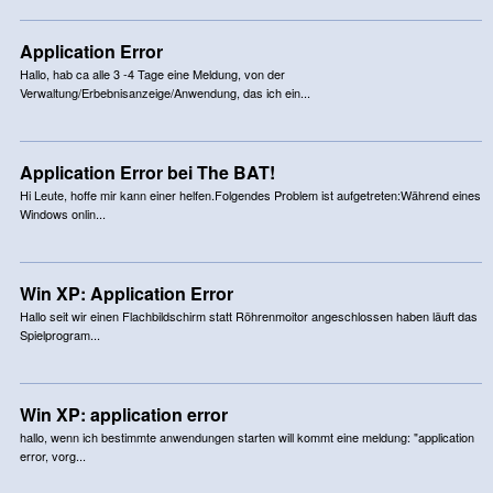
Application Error
Hallo, hab ca alle 3 -4 Tage eine Meldung, von der
Verwaltung/Erbebnisanzeige/Anwendung, das ich ein...
Application Error bei The BAT!
Hi Leute, hoffe mir kann einer helfen.Folgendes Problem ist aufgetreten:Während eines
Windows onlin...
Win XP: Application Error
Hallo seit wir einen Flachbildschirm statt Röhrenmoitor angeschlossen haben läuft das
Spielprogram...
Win XP: application error
hallo, wenn ich bestimmte anwendungen starten will kommt eine meldung: "application
error, vorg...