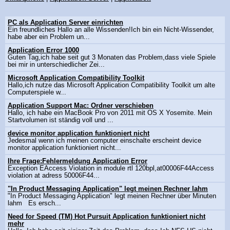
PC als Application Server einrichten
Ein freundliches Hallo an alle Wissenden!Ich bin ein Nicht-Wissender,
habe aber ein Problem un...
Application Error 1000
Guten Tag,ich habe seit gut 3 Monaten das Problem,dass viele Spiele
bei mir in unterschiedlicher Zei...
Microsoft Application Compatibility Toolkit
Hallo,ich nutze das Microsoft Application Compatibility Toolkit um alte
Computerspiele w...
Application Support Mac: Ordner verschieben
Hallo, ich habe ein MacBook Pro von 2011 mit OS X Yosemite. Mein
Startvolumen ist ständig voll und ...
device monitor application funktioniert nicht
Jedesmal wenn ich meinen computer einschalte erscheint device
monitor application funktioniert nicht...
Ihre Frage:Fehlermeldung Application Error
Exception EAccess Violation in module rtl 120bpl,at00006F44Access
violation at adress 50006F44...
"In Product Messaging Application" legt meinen Rechner lahm
"In Product Messaging Application" legt meinen Rechner über Minuten
lahm Es ersch...
Need for Speed (TM) Hot Pursuit Application funktioniert nicht
mehr