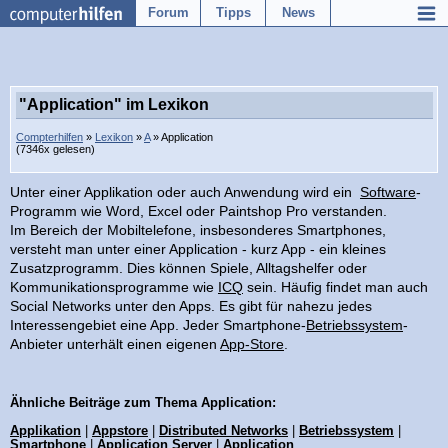
Forum
Tipps
News
"Application" im Lexikon
Compterhilfen
»
Lexikon
»
A
» Application
(7346x gelesen)
Unter einer Applikation oder auch Anwendung wird ein
Software
-
Programm wie Word, Excel oder Paintshop Pro verstanden.
Im Bereich der Mobiltelefone, insbesonderes Smartphones,
versteht man unter einer Application - kurz App - ein kleines
Zusatzprogramm. Dies können Spiele, Alltagshelfer oder
Kommunikationsprogramme wie
ICQ
sein. Häufig findet man auch
Social Networks unter den Apps. Es gibt für nahezu jedes
Interessengebiet eine App. Jeder Smartphone-
Betriebssystem
-
Anbieter unterhält einen eigenen
App-Store
.
Ähnliche Beiträge zum Thema Application:
Applikation
|
Appstore
|
Distributed Networks
|
Betriebssystem
|
Smartphone
|
Application Server
|
Application