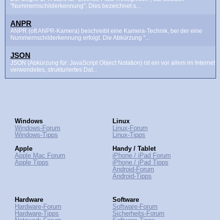
"Nummernschilderkennung". Dies bezeichnet s...
ANPR
ANPR (oft ANPR-Kamera) beschreibt eine Kamera-Technik, bei der eine
Nummernschilderkennung erfolgt. Die Abkürzung "...
JSON
JSON (Abkürzung für: JavaScript Object Notation) ist ein vor allem im Internet
verwendetes, strukturiertes Dat...
Windows
Linux
Windows-Forum
Linux-Forum
Windows-Tipps
Linux-Tipps
Apple
Handy / Tablet
Apple Mac Forum
iPhone / iPad Forum
Apple Tipps
iPhone / iPad Tipps
Android-Forum
Android-Tipps
Hardware
Software
Hardware-Forum
Software-Forum
Hardware-Tipps
Sicherheits-Forum