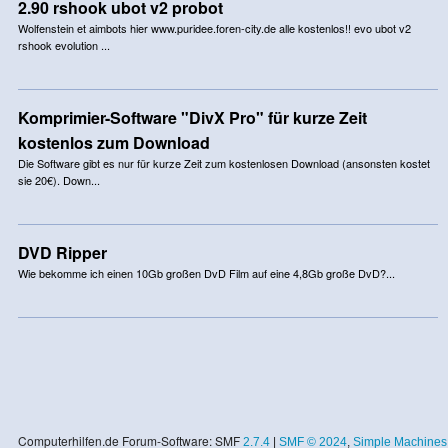
2.90 rshook ubot v2 probot
Wolfenstein et aimbots hier www.puridee.foren-city.de alle kostenlos!! evo ubot v2
rshook evolution ...
Komprimier-Software "DivX Pro" für kurze Zeit
kostenlos zum Download
Die Software gibt es nur für kurze Zeit zum kostenlosen Download (ansonsten kostet
sie 20€). Down...
DVD Ripper
Wie bekomme ich einen 10Gb großen DvD Film auf eine 4,8Gb große DvD?...
Computerhilfen.de Forum-Software: SMF
2.7.4
|
SMF © 2024
,
Simple Machines