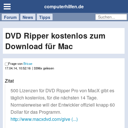
computerhilfen.de
Forum
Handy
Windows
Mac
News
Tipps
/
Tablet
DVD Ripper kostenlos zum
Download für Mac
Frage von
Bricae
17.04.14, 10:52:16
| 3396x gelesen
Zitat
500 Lizenzen für DVD Ripper Pro von MacX gibt es
täglich kostenlos, für die nächsten 14 Tage.
Normalerweise will der Entwickler offiziell knapp 60
Dollar für das Programm.
http://www.macxdvd.com/give (...)