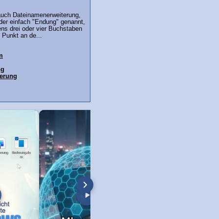
auch Dateinamenerweiterung,
der einfach "Endung" genannt,
ns drei oder vier Buchstaben
 Punkt an de...
m
ng
terung
n mit Passwort sichern!
Poodle: Schutz vor SSL 3.0
Sicherheitslücke