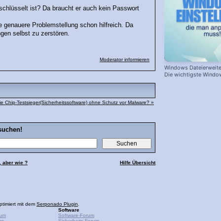
schlüsselt ist? Da braucht er auch kein Passwort
 genauere Problemstellung schon hilfreich. Da
en selbst zu zerstören.
Moderator informieren
Windows Dateierweite
Die wichtigste Windo
ie Chip-Testsieger(Sicherheitssoftware) ohne Schutz vor Malware? »
suchen!
, aber wie ?
Hilfe Übersicht
ptimiert mit dem
Serponado Plugin
.
Software
rum
Software-Forum
ps
Sicherheits-Forum