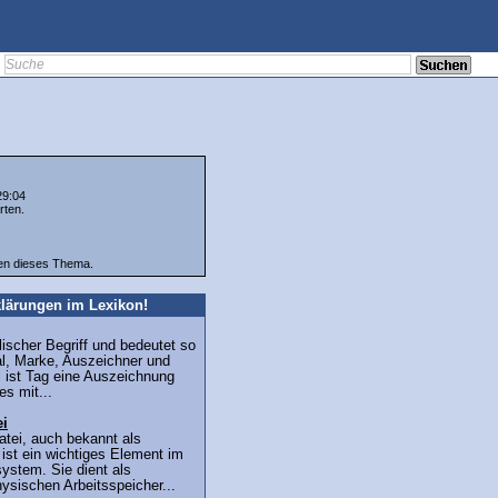
29:04
rten.
ten dieses Thema.
lärungen im Lexikon!
lischer Begriff und bedeutet so
Mal, Marke, Auszeichner und
 ist Tag eine Auszeichnung
s mit...
ei
tei, auch bekannt als
, ist ein wichtiges Element im
ystem. Sie dient als
ysischen Arbeitsspeicher...