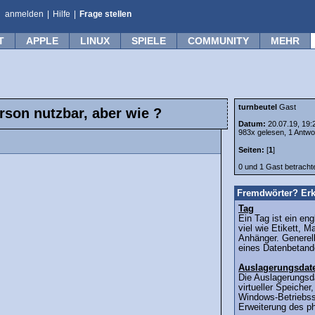
anmelden
|
Hilfe
|
Frage stellen
T
APPLE
LINUX
SPIELE
COMMUNITY
MEHR
turnbeutel
Gast
rson nutzbar, aber wie ?
Datum:
20.07.19, 19:
983x gelesen, 1 Antwo
Seiten:
[
1
]
0 und 1 Gast betrach
Fremdwörter? Erk
Tag
Ein Tag ist ein eng
viel wie Etikett, 
Anhänger. Generell
eines Datenbetande
Auslagerungsdat
Die Auslagerungsda
virtueller Speicher
Windows-Betriebss
Erweiterung des ph