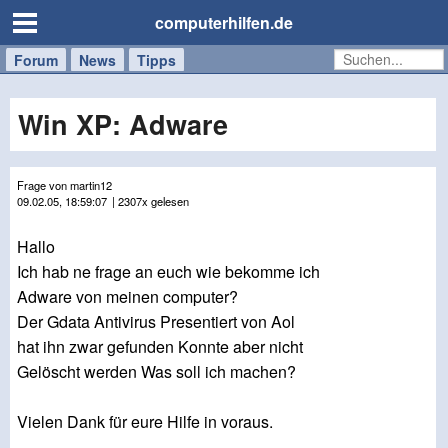
computerhilfen.de
Forum
Handy
Windows
Mac
News
Tipps
/
Tablet
Win XP: Adware
Frage von martin12
09.02.05, 18:59:07
| 2307x gelesen
Hallo
Ich hab ne frage an euch wie bekomme ich
Adware von meinen computer?
Der Gdata Antivirus Presentiert von Aol
hat ihn zwar gefunden Konnte aber nicht
Gelöscht werden Was soll ich machen?
Vielen Dank für eure Hilfe in voraus.