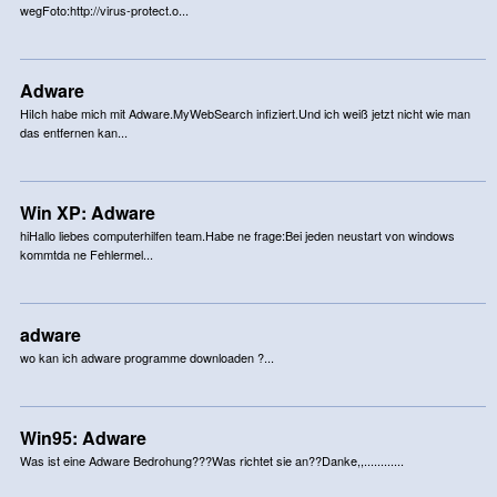
wegFoto:http://virus-protect.o...
Adware
HiIch habe mich mit Adware.MyWebSearch infiziert.Und ich weiß jetzt nicht wie man
das entfernen kan...
Win XP: Adware
hiHallo liebes computerhilfen team.Habe ne frage:Bei jeden neustart von windows
kommtda ne Fehlermel...
adware
wo kan ich adware programme downloaden ?...
Win95: Adware
Was ist eine Adware Bedrohung???Was richtet sie an??Danke,,............