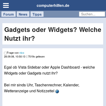
computerhilfen.de
Forum
Handy
Windows
Mac
News
Tipps
/
Tablet
Gadgets oder Widgets? Welche
Nutzt ihr?
Frage von
nico
28.09.08, 10:50:13
| 7519x gelesen
Egal ob Vista Sidebar oder Apple Dashboard - welche
Widgets oder Gadgets nutzt ihr?
Bei mir sinds Uhr, Taschenrechner, Kalender,
Wetteranzeige und Notizzettel