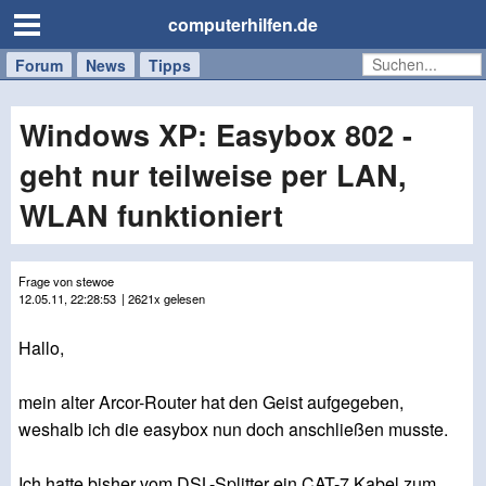
computerhilfen.de
Forum
Handy
Windows
Mac
News
Tipps
/
Tablet
Windows XP: Easybox 802 -
geht nur teilweise per LAN,
WLAN funktioniert
Frage von stewoe
12.05.11, 22:28:53
| 2621x gelesen
Hallo,
mein alter Arcor-Router hat den Geist aufgegeben,
weshalb ich die easybox nun doch anschließen musste.
Ich hatte bisher vom DSL-Splitter ein CAT-7 Kabel zum