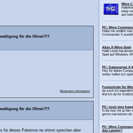
Wing C
HalloKön
wing co
auf mein
PC: Wing Command
Habe mir endlich mal
Commander 5 ausleihe
waltigung für die Ohren?!?
Altes X-Wing-Spiel
Hallo Leute,hat jeman
Spiel auf Windows-X
PC: Gameserver X-W
Hey Ihr lieben Comput
weiter helfen.Ich spi
Fundstücke für Wi
da such ich eigentl
Moderator informieren
find ich da für Goldst
PC: noch eine frag
waltigung für die Ohren?!?
hi da man mir ja hier 
gerne mal wissen ob m
PC: Wing Commang
s für dieses Pokemon ne stimm sprechen aber
das Landen?