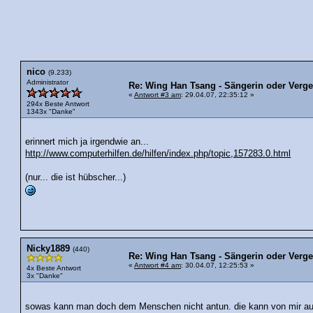
nico
(9.233)
Administrator
Re: Wing Han Tsang - Sängerin oder Verge
«
Antwort #3 am
: 29.04.07, 22:35:12 »
294x Beste Antwort
1343x "Danke"
erinnert mich ja irgendwie an...
http://www.computerhilfen.de/hilfen/index.php/topic,157283.0.html
(nur... die ist hübscher...)
Nicky1889
(440)
Re: Wing Han Tsang - Sängerin oder Verge
«
Antwort #4 am
: 30.04.07, 12:25:53 »
4x Beste Antwort
3x "Danke"
sowas kann man doch dem Menschen nicht antun. die kann von mir au