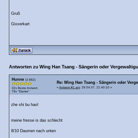
Gruß
Gixxerkart
Antworten zu Wing Han Tsang - Sängerin oder Vergewaltigu
Hunne
(3.882)
Re: Wing Han Tsang - Sängerin oder Verge
«
Antwort #1 am
: 29.04.07, 21:40:10 »
32x Beste Antwort
79x "Danke"
zhe shi bu hao!
meine fresse is das schlecht
8/10 Daumen nach unten