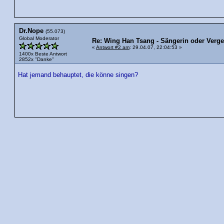
Dr.Nope
(55.073)
Global Moderator
Re: Wing Han Tsang - Sängerin oder Verge
«
Antwort #2 am
: 29.04.07, 22:04:53 »
1400x Beste Antwort
2852x "Danke"
Hat jemand behauptet, die könne singen?