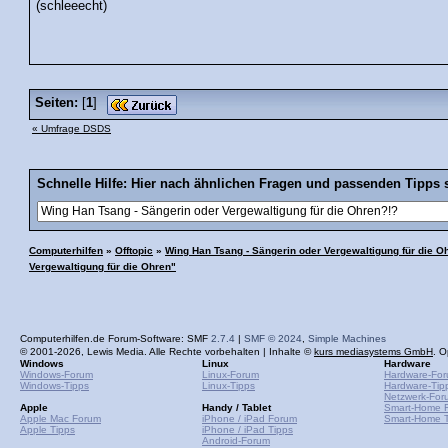
(schleeecht)
Seiten:
[
1
]
« Umfrage DSDS
Schnelle Hilfe: Hier nach ähnlichen Fragen und passenden Tipps 
Computerhilfen
»
Offtopic
»
Wing Han Tsang - Sängerin oder Vergewaltigung für die O
Vergewaltigung für die Ohren"
Computerhilfen.de Forum-Software: SMF
2.7.4
|
SMF © 2024
,
Simple Machines
© 2001-2026, Lewis Media. Alle Rechte vorbehalten | Inhalte ©
kurs mediasystems GmbH
. O
Windows
Linux
Hardware
Windows-Forum
Linux-Forum
Hardware-Fo
Windows-Tipps
Linux-Tipps
Hardware-Tip
Netzwerk-For
Apple
Handy / Tablet
Smart-Home 
Apple Mac Forum
iPhone / iPad Forum
Smart-Home T
Apple Tipps
iPhone / iPad Tipps
Android-Forum