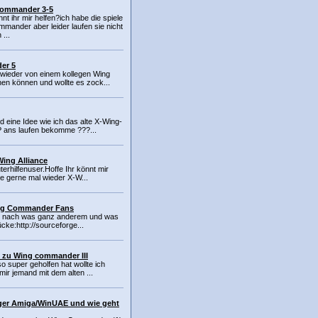
ommander 3-5
nt ihr mir helfen?ich habe die spiele
mmander aber leider laufen sie nicht
 ...
er 5
 wieder von einem kollegen Wing
n können und wollte es zock...
d eine Idee wie ich das alte X-Wing-
P ans laufen bekomme ???...
ing Alliance
erhilfenuser.Hoffe Ihr könnt mir
ele gerne mal wieder X-W...
ng Commander Fans
ich nach was ganz anderem und was
ücke:http://sourceforge...
e zu Wing commander III
so super geholfen hat wollte ich
ir jemand mit dem alten ...
er Amiga/WinUAE und wie geht