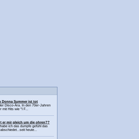
n Donna Summer ist tot
 der Disco-Ära. In den 70er-Jahren
mit Hits wie "I F...
iegt er mir gleich um die ohren??
e habe ich das dumpfe gefühl das
abschiedet...seit heute...