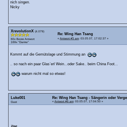
nich singen.
Nicky
XrevolutionX
(4.079)
Re: Wing Han Tsang
«
Antwort #5 am
: 03.05.07, 17:02:37 »
60x Beste Antwort
169x "Danke"
Kommt auf die Gemütslage und Stimmung an
.. so nach ein paar Glas`erl Wein...oder Sake.. beim China Foot...
warum nicht mal so etwas!
Luke001
Re: Wing Han Tsang - Sängerin oder Verge
«
Antwort #6 am
: 03.05.07, 17:04:50 »
Gast
Zitat