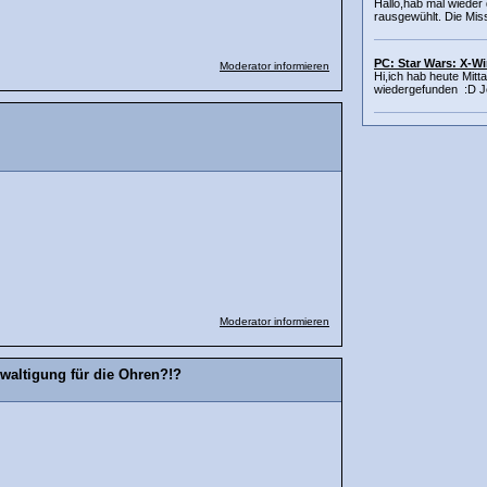
Hallo,hab mal wieder
rausgewühlt. Die Miss
PC: Star Wars: X-Win
Moderator informieren
Hi,ich hab heute Mitt
wiedergefunden :D Jetz
Moderator informieren
waltigung für die Ohren?!?