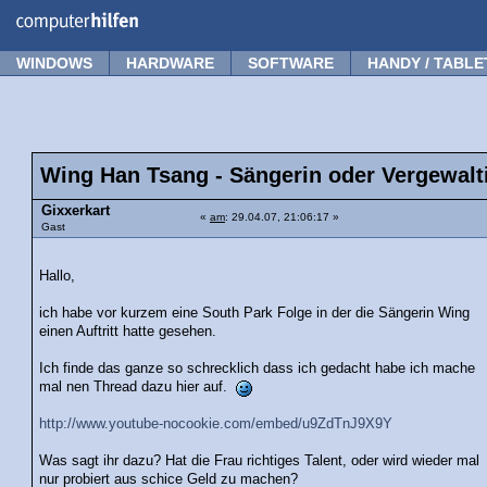
Forum
Tipps
News
Frage stellen
WINDOWS
HARDWARE
SOFTWARE
HANDY / TABLE
Wing Han Tsang - Sängerin oder Vergewalt
Gixxerkart
«
am
: 29.04.07, 21:06:17 »
Gast
Hallo,
ich habe vor kurzem eine South Park Folge in der die Sängerin Wing
einen Auftritt hatte gesehen.
Ich finde das ganze so schrecklich dass ich gedacht habe ich mache
mal nen Thread dazu hier auf.
http://www.youtube-nocookie.com/embed/u9ZdTnJ9X9Y
Was sagt ihr dazu? Hat die Frau richtiges Talent, oder wird wieder mal
nur probiert aus schice Geld zu machen?