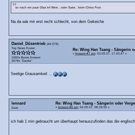
so nach ein paar Glas`erl Wein...oder Sake.. beim China Foot
Na da wär mir erst recht schlecht, von dem Gekeiche
Daniel_Düsentrieb
(49.078)
Top News Poster
Re: Wing Han Tsang - Sängerin o
«
Antwort #7 am
: 03.05.07, 17:43:47 »
1660x Beste Antwort
3079x "Danke"
Seelige Grausamkeit ...
lennard
Re: Wing Han Tsang - Sängerin oder Verge
«
Antwort #8 am
: 04.05.07, 08:28:56 »
Gast
ich hab 1 min gebraucht um überhaupt herauszufinden das die englisch