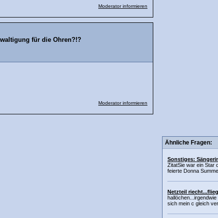
Moderator informieren
waltigung für die Ohren?!?
Moderator informieren
Ähnliche Fragen:
Sonstiges: Sängeri
ZitatSie war ein Star
feierte Donna Summer 
Netzteil riecht...fl
hallöchen...irgendwi
sich mein c gleich ver