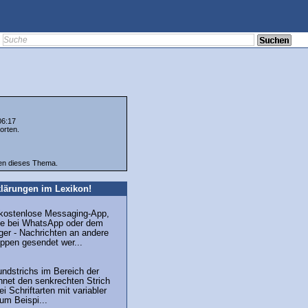
06:17
orten.
ten dieses Thema.
lärungen im Lexikon!
 kostenlose Messaging-App,
wie bei WhatsApp oder dem
r - Nachrichten an andere
ppen gesendet wer...
undstrichs im Bereich der
hnet den senkrechten Strich
i Schriftarten mit variabler
zum Beispi...