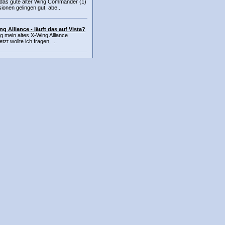
 das gute alter Wing Commander (1)
ionen gelingen gut, abe...
g Alliance - läuft das auf Vista?
ag mein altes X-Wing Alliance
t wollte ich fragen, ...