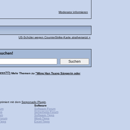
Moderator informieren
US-Schüler wegen CounterStrike-Karte strafversetzt »
suchen!
hren?!?
| Mehr Themen zu
"Wing Han Tsang Sängerin oder
ptimiert mit dem
Serponado Plugin
.
Software
rum
Software-Forum
ps
Sicherheits-Forum
um
Software-Tipps
Forum
Word-Tipps
ipps
Excel-Tipps