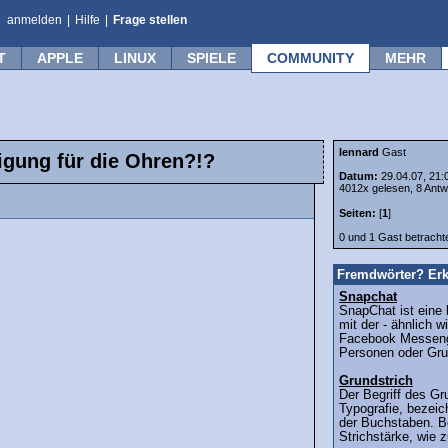
anmelden
|
Hilfe
|
Frage stellen
T
APPLE
LINUX
SPIELE
COMMUNITY
MEHR
lennard
Gast
igung für die Ohren?!?
Datum:
29.04.07, 21:
4012x gelesen, 8 Antw
Seiten:
[
1
]
0 und 1 Gast betrach
Fremdwörter? Erk
Snapchat
SnapChat ist eine
mit der - ähnlich 
Facebook Messenge
Personen oder Gru
Grundstrich
Der Begriff des Gr
Typografie, bezeic
der Buchstaben. Be
Strichstärke, wie 