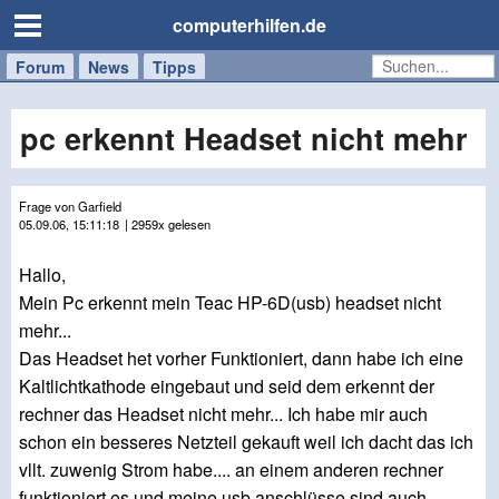
computerhilfen.de
Forum
Handy
Windows
Mac
News
Tipps
/
Tablet
pc erkennt Headset nicht mehr
Frage von Garfield
05.09.06, 15:11:18
| 2959x gelesen
Hallo,
Mein Pc erkennt mein Teac HP-6D(usb) headset nicht
mehr...
Das Headset het vorher Funktioniert, dann habe ich eine
Kaltlichtkathode eingebaut und seid dem erkennt der
rechner das Headset nicht mehr... Ich habe mir auch
schon ein besseres Netzteil gekauft weil ich dacht das ich
vllt. zuwenig Strom habe.... an einem anderen rechner
funktioniert es und meine usb anschlüsse sind auch