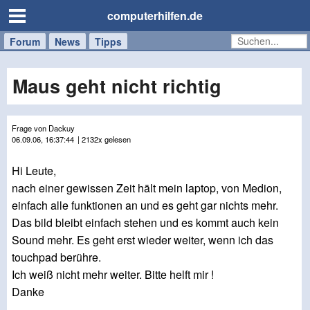
computerhilfen.de
Forum
Handy
Windows
Mac
News
Tipps
/
Tablet
Maus geht nicht richtig
Frage von Dackuy
06.09.06, 16:37:44
| 2132x gelesen
Hi Leute,
nach einer gewissen Zeit hält mein laptop, von Medion,
einfach alle funktionen an und es geht gar nichts mehr.
Das bild bleibt einfach stehen und es kommt auch kein
Sound mehr. Es geht erst wieder weiter, wenn ich das
touchpad berühre.
Ich weiß nicht mehr weiter. Bitte helft mir !
Danke