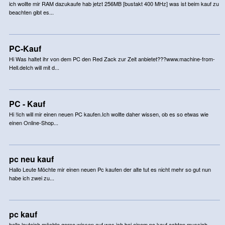
ich wollte mir RAM dazukaufe hab jetzt 256MB [bustakt 400 MHz] was ist beim kauf zu
beachten gibt es...
PC-Kauf
Hi Was haltet ihr von dem PC den Red Zack zur Zeit anbietet???www.machine-from-
Hell.deIch will mit d...
PC - Kauf
Hi !Ich will mir einen neuen PC kaufen.Ich wollte daher wissen, ob es so etwas wie
einen Online-Shop...
pc neu kauf
Hallo Leute Möchte mir einen neuen Pc kaufen der alte tut es nicht mehr so gut nun
habe ich zwei zu...
pc kauf
hallo leuteich möchte gerne wissen auf was ich bei einem pc kauf achten mussich