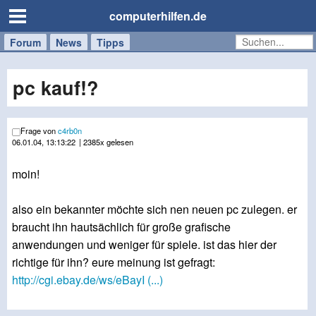
computerhilfen.de
Forum
Handy
Windows
Mac
News
Tipps
/
Tablet
pc kauf!?
Frage von
c4rb0n
06.01.04, 13:13:22
| 2385x gelesen
moin!
also ein bekannter möchte sich nen neuen pc zulegen. er
braucht ihn hautsächlich für große grafische
anwendungen und weniger für spiele. ist das hier der
richtige für ihn? eure meinung ist gefragt:
http://cgi.ebay.de/ws/eBayI (...)