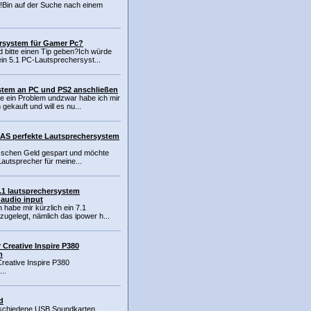
!Bin auf der Suche nach einem
rsystem für Gamer Pc?
d bitte einen Tip geben?Ich würde
n 5.1 PC-Lautsprechersyst...
stem an PC und PS2 anschließen
be ein Problem undzwar habe ich mir
gekauft und will es nu...
AS perfekte Lautsprechersystem
isschen Geld gespart und möchte
 Lautsprecher für meine...
7.1 lautsprechersystem
 audio input
h habe mir kürzlich ein 7.1
ugelegt, nämlich das ipower h...
 Creative Inspire P380
m
Creative Inspire P380
..
d
erschiedene USB Soundkarten