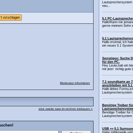
Lautsprechersystem 
neu...
5.1 PC-Lautspreche
Hallo!Kann mir jeman
gerne meinem Sohn ei
5.1 Lautsprechersy
Hallo erstmal, ich ha
ein neues 5.1 System 
Sonstiges: Suche D
für den PC.
Hey Leute,hab ein b
mir jetzt richtig gute
7.1 soundkarte an 
Moderator informieren
anschließen mit 5.1
Hallo liebes Formu,ic
Lautsprechersystem z
Benötige Treiber für
Lautsprechersyste
eine zweite sata im rechner einbauen »
Benötige Treiber für 
Lautsprechersystem .
suchen!
USB => 5.1 Surroun
Habe mittlerweile v