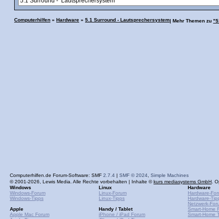
Computerhilfen
»
Hardware
»
5.1 Surround - Lautsprechersystem
| Mehr Themen zu
"5
Computerhilfen.de Forum-Software: SMF
2.7.4
|
SMF © 2024
,
Simple Machines
© 2001-2026, Lewis Media. Alle Rechte vorbehalten | Inhalte ©
kurs mediasystems GmbH
. O
Windows
Linux
Hardware
Windows-Forum
Linux-Forum
Hardware-Fo
Windows-Tipps
Linux-Tipps
Hardware-Tip
Netzwerk-For
Apple
Handy / Tablet
Smart-Home 
Apple Mac Forum
iPhone / iPad Forum
Smart-Home T