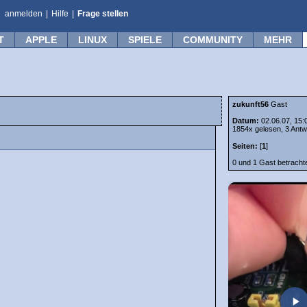
anmelden
|
Hilfe
|
Frage stellen
T
APPLE
LINUX
SPIELE
COMMUNITY
MEHR
zukunft56
Gast
Datum:
02.06.07, 15:
1854x gelesen, 3 Antw
Seiten:
[
1
]
0 und 1 Gast betrach