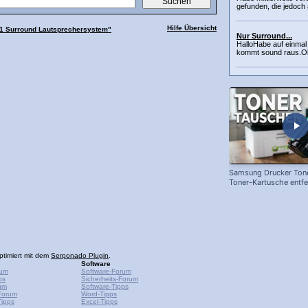
gefunden, die jedoch 
Hilfe Übersicht
1 Surround Lautsprechersystem"
Nur Surround...
HalloHabe auf einmal
kommt sound raus.Ob
Samsung Drucker Tone
Toner-Kartusche entf
ersetzen!
ptimiert mit dem
Serponado Plugin
.
Software
rum
Software-Forum
ps
Sicherheits-Forum
um
Software-Tipps
Forum
Word-Tipps
ipps
Excel-Tipps