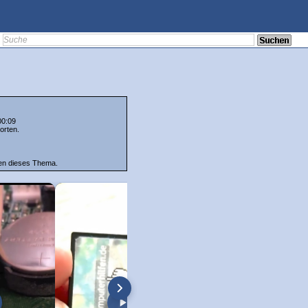
00:09
orten.
ten dieses Thema.