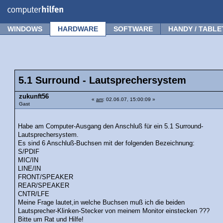
Forum
Tipps
News
Frage stellen
WINDOWS
HARDWARE
SOFTWARE
HANDY / TABLE
5.1 Surround - Lautsprechersystem
zukunft56
«
am
: 02.06.07, 15:00:09 »
Gast
Habe am Computer-Ausgang den Anschluß für ein 5.1 Surround-
Lautsprechersystem.
Es sind 6 Anschluß-Buchsen mit der folgenden Bezeichnung:
S/PDIF
MIC/IN
LINE/IN
FRONT/SPEAKER
REAR/SPEAKER
CNTR/LFE
Meine Frage lautet,in welche Buchsen muß ich die beiden
Lautsprecher-Klinken-Stecker von meinem Monitor einstecken ???
Bitte um Rat und Hilfe!