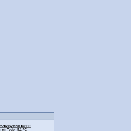
rechersystem für PC
ch ein Tevion 5.1 PC