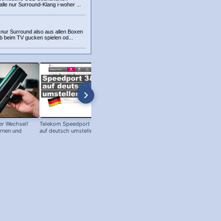
alle nur Surround-Klang i-woher ...
 nur Surround also aus allen Boxen
 beim TV gucken spielen od...
r Wechsel!
Telekom Speedport Router: Sprache
PC an Notebook Bildschirm
ernen und
auf deutsch umstellen!
anschließen - so geht's!