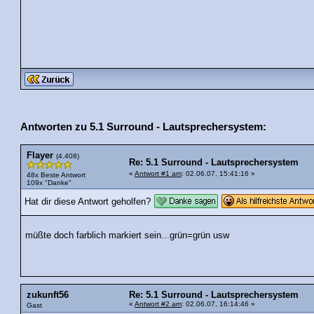
Antworten zu 5.1 Surround - Lautsprechersystem:
Flayer
(4.408)
Re: 5.1 Surround - Lautsprechersystem
«
Antwort #1 am
: 02.06.07, 15:41:16 »
48x Beste Antwort
109x "Danke"
Hat dir diese Antwort geholfen?
müßte doch farblich markiert sein...grün=grün usw
zukunft56
Re: 5.1 Surround - Lautsprechersystem
«
Antwort #2 am
: 02.06.07, 16:14:46 »
Gast