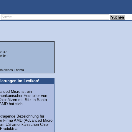
36:47
orten.
ten dieses Thema.
lärungen im Lexikon!
nced Micro ist ein
erikanischer Hersteller von
hipsätzen mit Sitz in Santa
 AMD hat sich ...
getragende Bezeichnung für
er Firma AMD (Advanced Micro
inem US-amerikanischen Chip-
 Produktna...