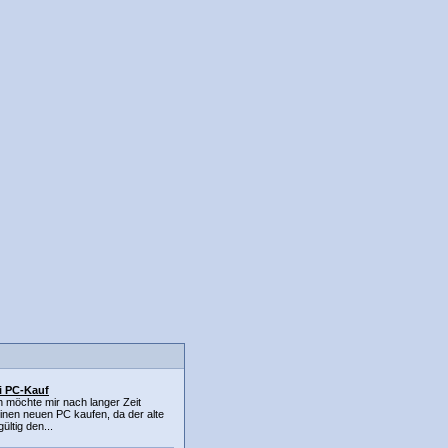
ei PC-Kauf
ch möchte mir nach langer Zeit
inen neuen PC kaufen, da der alte
ültig den...