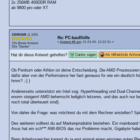
2x 256MB 400DDR RAM
ati 9800 pro oder XT
concon
(1.335)
Re: PC-kauf/hilfe
«
Antwort #8 am
: 21.01.04, 12:22:31 »
15x Beste Antwort
52x "Danke"
Hat dir diese Antwort geholfen?
Ob Pentium oder Athlon ist deine Entscheidung. Die AMD Prozessoren si
dafür aber von der Performance her fast genauso fix wie ein deutlich hö
hmm? ;-] )
Andererseits unterstützt ein Intel sog. Hyperthreading und Dual-Chann
enorm steigern! AMD beherrscht lediglich letzeres, und das auch nur 
noch total überteuert sind).
Von daher die Frage: was möchtest du mit dem Rechner anstellen? Spi
Des weiteren solltest du auf Markenprodukte bestehen. Ein mainboard 
Asus hat ein sch*** AMI-BIOS das nur Probleme macht, Gigabyte habe
Beim Arbeitsspeicher kannst du ja erst einmal einen einzigen guten R