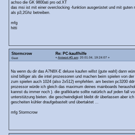
achso die GK 9800ati pro od.XT
das msi ist mit einer overclocking -funktion ausgerüstet und mit guten
als p3,2Ghz betreiben.
mfg
hitti
Stormcrow
Re: PC-kauf/hilfe
«
Antwort #5 am
: 20.01.04, 19:24:07 »
Gast
Na wenn du dir das A7N8X-E deluxe kaufen willst (gute wahl) dann würd
sind billiger als die intel prozessoren und machen beim spielen von der
zum spielen auch 1024 (also 2x512) empfehlen. am besten pc3200 ddr-r
prozessor würde ich gleich das maximum deines mainboards heraushol
kannst du immer noch ). die grafikkarte sollte natürlich auf jeden fall 
unterstützung bieten. die geschwindigkeit bleibt dir überlassen aber ic
gescheiten kühler draufgebastelt und übertaktet ...
mfg Stormcrow