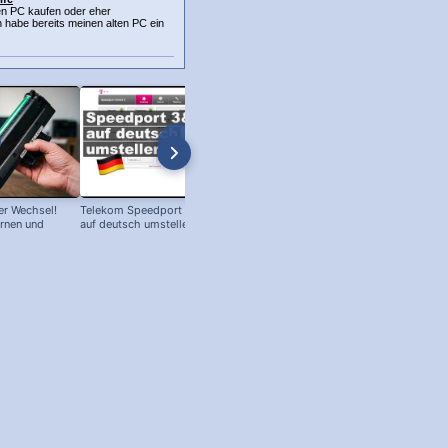
en PC kaufen oder eher
 habe bereits meinen alten PC ein
r Wechsel!
Telekom Speedport Router: Sprache
PC an Notebook Bildschirm
ernen und
auf deutsch umstellen!
anschließen - so geht's!