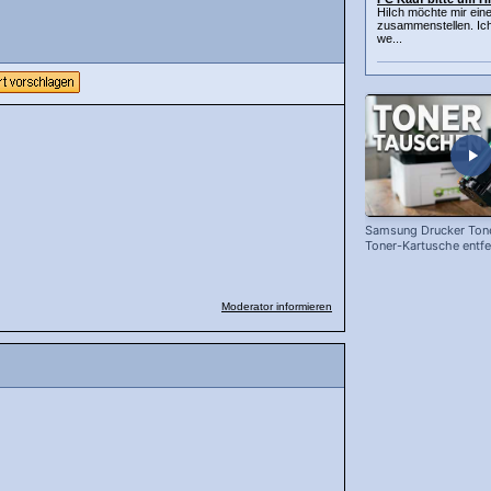
HiIch möchte mir ein
zusammenstellen. Ich
we...
Samsung Drucker Tone
Toner-Kartusche entf
ersetzen!
Moderator informieren