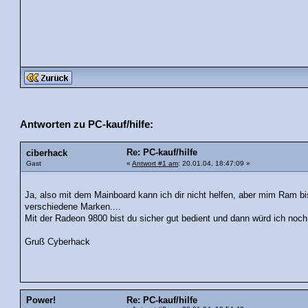
Antworten zu PC-kauf/hilfe:
Re: PC-kauf/hilfe
ciberhack
Gast
«
Antwort #1 am
: 20.01.04, 18:47:09 »
Ja, also mit dem Mainboard kann ich dir nicht helfen, aber mim Ram bis
verschiedene Marken....
Mit der Radeon 9800 bist du sicher gut bedient und dann würd ich no
Gruß Cyberhack
Power!
Re: PC-kauf/hilfe