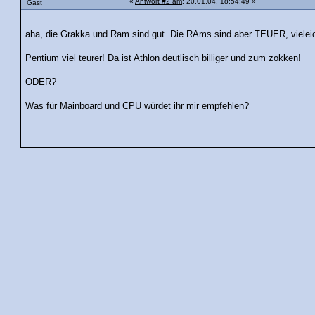
«
Antwort #2 am
: 20.01.04, 18:54:49 »
Gast
aha, die Grakka und Ram sind gut. Die RAms sind aber TEUER, vielei
Pentium viel teurer! Da ist Athlon deutlisch billiger und zum zokken!
ODER?
Was für Mainboard und CPU würdet ihr mir empfehlen?