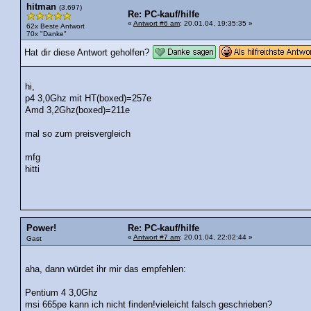
hitman
(3.697)
Re: PC-kauf/hilfe
«
Antwort #6 am
: 20.01.04, 19:35:35 »
62x Beste Antwort
70x "Danke"
Hat dir diese Antwort geholfen?
hi,
p4 3,0Ghz mit HT(boxed)=257e
Amd 3,2Ghz(boxed)=211e
mal so zum preisvergleich
mfg
hitti
Power!
Re: PC-kauf/hilfe
«
Antwort #7 am
: 20.01.04, 22:02:44 »
Gast
aha, dann würdet ihr mir das empfehlen:
Pentium 4 3,0Ghz
msi 665pe kann ich nicht finden!vieleicht falsch geschrieben?