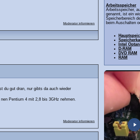
Arbeitsspeicher
Arbeitsspeicher, 
genannt, ist ein wi
Speicherbereich d
beim Auschalten od
Moderator informieren
Hauptspeic
Speicherka
Intel Opta
D-RAM
DVD RAM
RAM
t du gut dran, nur gibts da auch wieder
ch nen Pentium 4 mit 2,8 bis 3GHz nehmen.
Moderator informieren