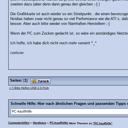
zweiten dazu (aber denn dann genau den gleichen ;-] )
Die Grafikkarte ist auch wieder so ein Streitpunkt.. die einen bevorzug
Nvidias haben zwar nicht genau so viel Performance wie die ATI`s, dafür
besser. Aber auch bitte wieder von Namhaften Herstellern ;-]
Wenn der PC zum Zocken gedacht ist, so wäre ein anständiges Netztei
Ich hoffe, ich habe dich nicht noch mehr verwirrt ^_^
con\con
Seiten:
[
1
]
« !! Bitte Helfen USB 2.0 Prob
Schnelle Hilfe: Hier nach ähnlichen Fragen und passenden Tipps 
Computerhilfen
»
Hardware
»
PC-kauf/hilfe
| Mehr Themen zu
"PC kaufhilfe"