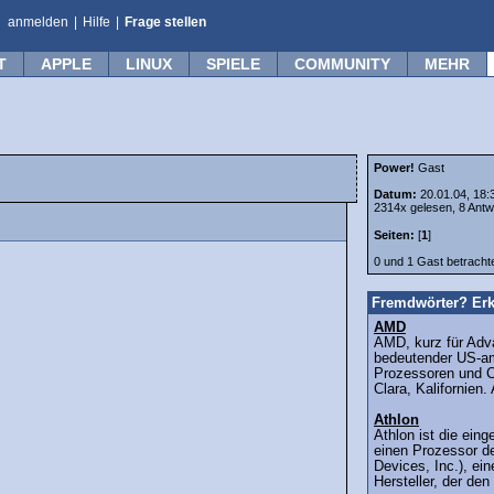
anmelden
|
Hilfe
|
Frage stellen
T
APPLE
LINUX
SPIELE
COMMUNITY
MEHR
Power!
Gast
Datum:
20.01.04, 18:
2314x gelesen, 8 Antw
Seiten:
[
1
]
0 und 1 Gast betrach
Fremdwörter? Erk
AMD
AMD, kurz für Adva
bedeutender US-am
Prozessoren und C
Clara, Kalifornien.
Athlon
Athlon ist die ein
einen Prozessor d
Devices, Inc.), e
Hersteller, der den