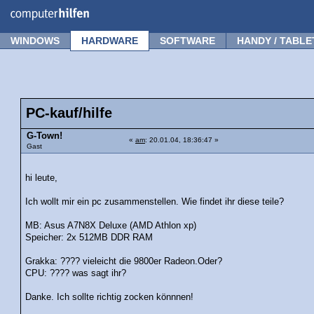
Forum
Tipps
News
Frage stellen
WINDOWS
HARDWARE
SOFTWARE
HANDY / TABLE
PC-kauf/hilfe
G-Town!
«
am
: 20.01.04, 18:36:47 »
Gast
hi leute,
Ich wollt mir ein pc zusammenstellen. Wie findet ihr diese teile?
MB: Asus A7N8X Deluxe (AMD Athlon xp)
Speicher: 2x 512MB DDR RAM
Grakka: ???? vieleicht die 9800er Radeon.Oder?
CPU: ???? was sagt ihr?
Danke. Ich sollte richtig zocken könnnen!