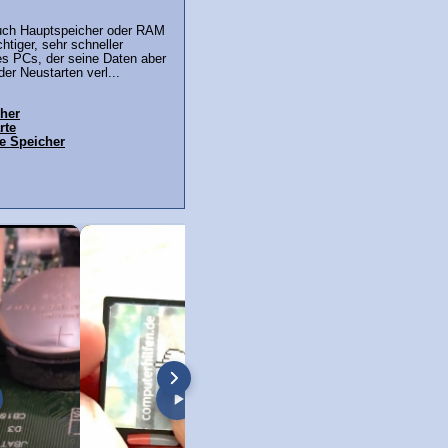
auch Hauptspeicher oder RAM
chtiger, sehr schneller
es PCs, der seine Daten aber
er Neustarten verl...
her
rte
ne Speicher