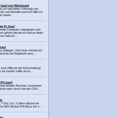
ei kauf von Mainboard
utz,ich hab leider 0 Ahnung von
ds und deshalb such ich hilfe.Ich
ein neues...
eim Pc Kauf
 mein Computer solangsam zum
sen gehört dachte ich mal an einen
nur hab ich ...
 Kauf
des anliegen. Und zwar möchte ich
Wochen ein Notebook ansc...
 eure Hilfe bei der Entscheidung
mir kaufen sollte da es ...
CPU kauf!
n neuen Arbeits Rechner zusammen
icht mehr durch mit den CPU...
fe
7 Ghz (ca. 3 Jahre alt)und ein
on MSI Sockel 478.Muss mir n...
lfe