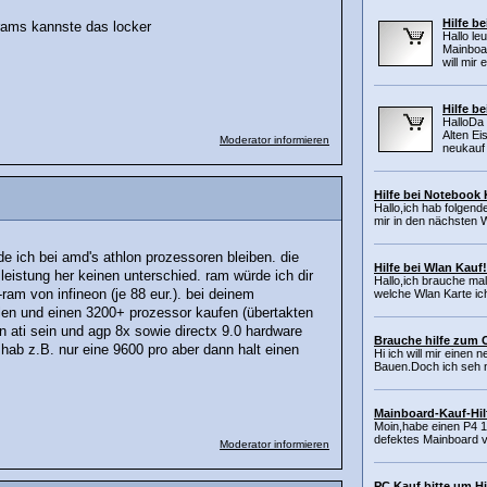
Hilfe b
 rams kannste das locker
Hallo le
Mainboar
will mir 
Hilfe b
HalloDa
Alten Ei
Moderator informieren
neukauf 
Hilfe bei Notebook
Hallo,ich hab folgen
mir in den nächsten 
e ich bei amd's athlon prozessoren bleiben. die
Hilfe bei Wlan Kauf!
 leistung her keinen unterschied. ram würde ich dir
Hallo,ich brauche mal
am von infineon (je 88 eur.). bei deinem
welche Wlan Karte ich 
en und einen 3200+ prozessor kaufen (übertakten
von ati sein und agp 8x sowie directx 9.0 hardware
Brauche hilfe zum 
h hab z.B. nur eine 9600 pro aber dann halt einen
Hi ich will mir eine
Bauen.Doch ich seh n
Mainboard-Kauf-Hil
Moin,habe einen P4 1,
defektes Mainboard v
Moderator informieren
PC Kauf bitte um Hi